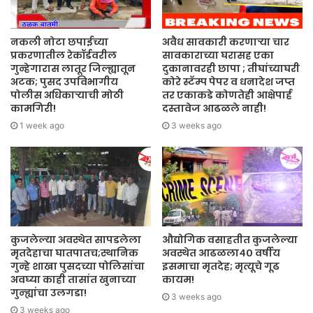
नकली नोटा छपाईच्या
अवैध सावकारी करणाऱ्या चार
प्रकरणातील रेकॉर्डवरील
सावकाराच्या घरासह एका
गुन्हेगारास लातूर जिल्ह्यातून
दुकानावरही छापा ; तीघांच्याघरी
अटक; पुसद उपविभागीय
कोरे स्टॅम्प पेपर व धनादेश जप्त
पोलीस अधिकाऱ्याची मोठी
तर एकाकडे कोणतेही आक्षेपार्ह
कामगिरी!
दस्तावेज आढळले नाही!
1 week ago
3 weeks ago
कुजलेल्या अवस्थेत सापडलेला
औद्योगिक वसाहतीत कुजलेल्या
मृतदेहाचा घातपातच;स्थानिक
अवस्थेत आढळला४० वर्षीय
गुन्हे शाखा पुसदच्या पोलिसांचा
इसमाचा मृतदेह; मृत्यूचे गूढ
अवघ्या काही तासांत खुनाच्या
कायम!
गुन्ह्यांचा उलगडा!
3 weeks ago
3 weeks ago