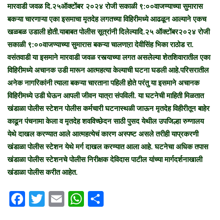
n
मारवाडी जवळ दि.२५ऑक्टोंबर २०२४ रोजी सकाळी ९:००वाजण्याच्या सुमारास
e
बकऱ्या चारणाऱ्या एका इसमाचा मृतदेह लगतच्या विहिरीमध्ये आढळून आल्याने एकच
m
खळबळ उडाली होती.
याबाबत पोलीस सूत्रांनी दिलेल्यादि.२५ ऑक्टोंबर२०२४ रोजी
a
सकाळी ९:००वाजण्याच्या सुमारास बकऱ्या चालणाऱा देवीसिंह भिका राठोड रा.
i
वसंतवाडी या इसमाने मारवाडी जवळ रस्त्याच्या लगत असलेल्या शेतशिवारातील एका
l
विहिरीमध्ये अचानक उडी मारून आत्महत्या केल्याची घटना घडली आहे.परिसरातील
अनेक नागरिकांनी त्याला बकऱ्या चारताना पहिली होते परंतु या इसमाने अचानक
विहिरीमध्ये उडी घेऊन आपली जीवन यात्रा संपविली. या घटनेची माहिती मिळतात
खंडाळा पोलीस स्टेशन पोलीस कर्मचारी घटनास्थळी जाऊन मृतदेह विहीरीतून बाहेर
काढून पंचनामा केला व मृतदेह शवविच्छेदन साठी पुसद येथील उपजिल्हा रुग्णालय
येथे दाखल करण्यात आले आत्महत्येचं कारण अस्पष्ट असले तरीही याप्रकरणी
खंडाळा पोलीस स्टेशन येथे मर्ग दाखल करण्यात आला आहे. घटनेचा अधिक तपास
खंडाळा पोलीस स्टेशनचे पोलीस निरीक्षक देविदास पाटील यांच्या मार्गदर्शनाखाली
खंडाळा पोलीस करीत आहेत.
F
T
E
W
S
a
w
m
h
h