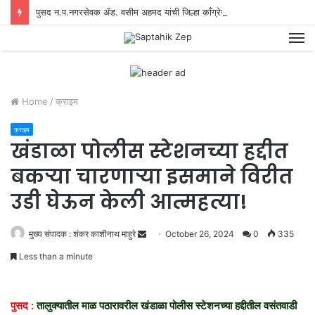
पुसद न.प.नगरसेवक ॲड. वसीम अहमद यांची जिल्हा काँग्रेस उपाध्यक्षपदी नियुक्ती
M
Home
/
क्राइम
क्राइम
खंडाळा पोलीस स्टेशनच्या हद्दीत
बकऱ्या चारणाऱ्या इसमाने विरीत
उडी घेऊन केली आत्महत्या!
मुख्य संपादक : शंकर काशीनाथ माहुरे
S
October 26, 2024
0
335
e
Less than a minute
n
d
a
पुसद :
तालुक्यातील माळ पठारावरील खंडाळा पोलीस स्टेशनच्या हद्दीतील वसंतवाडी