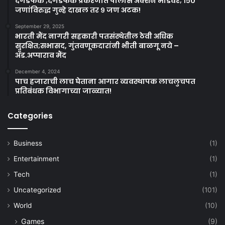
दगडफेक ;दगडफेक प्रकरणात पोलीस अ‍ॅक्शन मोडवर; १५०
जणांविरुद्ध गुन्हे दाखल तर ९ जण अटक!
September 29, 2025
भारती मैंद नागरी सहकारी पतसंस्थेतील ठेवी अधिक
सुरक्षित;सभासद, गुंतवणूकदारांनी भीती बाळगू नये –
ॲड.अप्पाराव मैंद
December 4, 2024
पाच हजाराची लाच घेताना आगार व्यवस्थापक लाचलुचपत
प्रतिबंधक विभागाच्या जाळ्यात!
Categories
Business
(1)
Entertainment
(1)
Tech
(1)
Uncategorized
(101)
World
(10)
Games
(9)