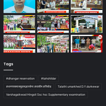
Tags
#dhangar reservation
#tahshildar
#धनगरसमाजयूवामल्हारसेना #वाशीम #रिसोड
Talathi umarkhed D.Y.durkewar
Varshagaikwad Hingoli Ssc hsc Supplementary examination