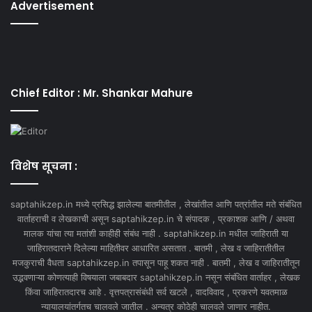
Advertisement
Chief Editor : Mr. Shankar Mahure
विशेष सूचना :
saptahikzep.in मध्ये प्रसिद्ध झालेल्या बातमीतील , लेखांतील आणि पत्रांतील मते संबंधित
वार्ताहराची व लेखकाची असून saptahikzep.in चे संपादक , प्रकाशक आणि / अथवा
मालक यांचा त्या मतांशी काहीही संबंध नाही . saptahikzep.in मधील जाहिराती या
जाहिरातदाराने दिलेल्या माहितीवर आधारित असतात . बातमी , लेख व जाहिरातीतील
मजकुराची वैधता saptahikzep.in तपासून पाहू शकत नाही . बातमी , लेख व जाहिरातीतून
उद्भवणाऱ्या कोणत्याही विषयाला जबाबदार saptahikzep.in नसून संबंधित वार्ताहर , लेखक
किंवा जाहिरातदारच आहे . वृत्तपत्रासंबंधी सर्व खटले , वादविवाद , प्रकरणे यवतमाळ
न्यायालयांतर्गतच चालवले जातील . अन्यत्र कोठेही चालवले जाणार नाहीत.