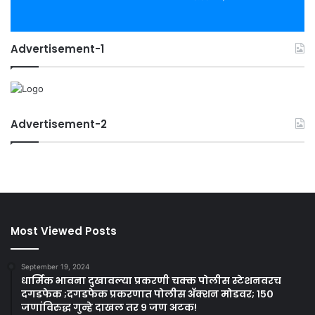
Advertisement-1
Advertisement-2
Most Viewed Posts
September 19, 2024
धार्मिक भावना दुखावल्या प्रकरणी चक्क पोलीस स्टेशनवरच
दगडफेक ;दगडफेक प्रकरणात पोलीस अ‍ॅक्शन मोडवर; १५०
जणांविरुद्ध गुन्हे दाखल तर ९ जण अटक!