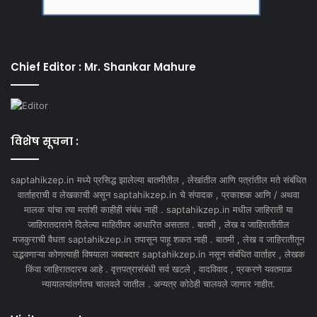
Chief Editor : Mr. Shankar Mahure
विशेष सूचना :
saptahikzep.in मध्ये प्रसिद्ध झालेल्या बातमीतील , लेखांतील आणि पत्रांतील मते संबंधित
वार्ताहराची व लेखकाची असून saptahikzep.in चे संपादक , प्रकाशक आणि / अथवा
मालक यांचा त्या मतांशी काहीही संबंध नाही . saptahikzep.in मधील जाहिराती या
जाहिरातदाराने दिलेल्या माहितीवर आधारित असतात . बातमी , लेख व जाहिरातीतील
मजकुराची वैधता saptahikzep.in तपासून पाहू शकत नाही . बातमी , लेख व जाहिरातीतून
उद्भवणाऱ्या कोणत्याही विषयाला जबाबदार saptahikzep.in नसून संबंधित वार्ताहर , लेखक
किंवा जाहिरातदारच आहे . वृत्तपत्रासंबंधी सर्व खटले , वादविवाद , प्रकरणे यवतमाळ
न्यायालयांतर्गतच चालवले जातील . अन्यत्र कोठेही चालवले जाणार नाहीत.