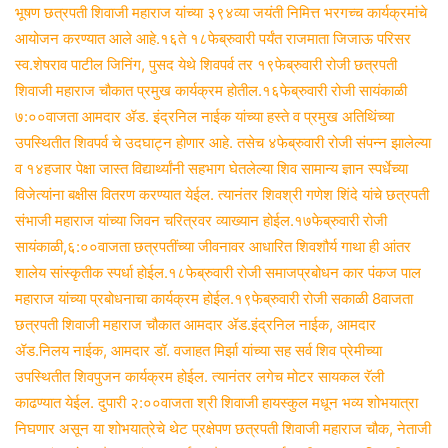
n
भूषण छत्रपती शिवाजी महाराज यांच्या ३९४व्या जयंती निमित्त भरगच्च कार्यक्रमांचे
e
आयोजन करण्यात आले आहे.१६ते १८फेब्रुवारी पर्यंत राजमाता जिजाऊ परिसर
m
स्व.शेषराव पाटील जिनिंग, पुसद येथे शिवपर्व तर १९फेब्रुवारी रोजी छत्रपती
a
शिवाजी महाराज चौकात प्रमुख कार्यक्रम होतील.१६फेब्रुवारी रोजी सायंकाळी
i
७:००वाजता आमदार ॲड. इंद्रनिल नाईक यांच्या हस्ते व प्रमुख अतिथिंच्या
l
उपस्थितीत शिवपर्व चे उदघाट्न होणार आहे. तसेच ४फेब्रुवारी रोजी संपन्न झालेल्या
व १४हजार पेक्षा जास्त विद्यार्थ्यांनी सहभाग घेतलेल्या शिव सामान्य ज्ञान स्पर्धेच्या
विजेत्यांना बक्षीस वितरण करण्यात येईल. त्यानंतर शिवश्री गणेश शिंदे यांचे छत्रपती
संभाजी महाराज यांच्या जिवन चरित्रवर व्याख्यान होईल.१७फेब्रुवारी रोजी
सायंकाळी,६:००वाजता छत्रपतींच्या जीवनावर आधारित शिवशौर्य गाथा ही आंतर
शालेय सांस्कृतीक स्पर्धा होईल.१८फेब्रुवारी रोजी समाजप्रबोधन कार पंकज पाल
महाराज यांच्या प्रबोधनाचा कार्यक्रम होईल.१९फेब्रुवारी रोजी सकाळी 8वाजता
छत्रपती शिवाजी महाराज चौकात आमदार ॲड.इंद्रनिल नाईक, आमदार
ॲड.निलय नाईक, आमदार डॉ. वजाहत मिर्झा यांच्या सह सर्व शिव प्रेमीच्या
उपस्थितीत शिवपुजन कार्यक्रम होईल. त्यानंतर लगेच मोटर सायकल रॅली
काढण्यात येईल. दुपारी २:००वाजता श्री शिवाजी हायस्कुल मधून भव्य शोभयात्रा
निघणार असून या शोभयात्रेचे थेट प्रक्षेपण छत्रपती शिवाजी महाराज चौक, नेताजी