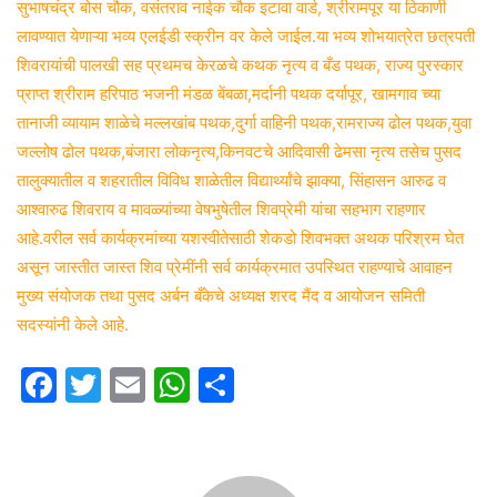
सुभाषचंद्र बोस चौक, वसंतराव नाईक चौक इटावा वार्ड, श्रीरामपूर या ठिकाणी
लावण्यात येणाऱ्या भव्य एलईडी स्क्रीन वर केले जाईल.या भव्य शोभयात्रेत
छत्रपती
शिवरायांची पालखी सह प्रथमच केरळचे कथक नृत्य व बँड पथक, राज्य पुरस्कार
प्राप्त श्रीराम हरिपाठ भजनी मंडळ बेंबळा,मर्दानी पथक दर्यापूर, खामगाव च्या
तानाजी व्यायाम शाळेचे मल्लखांब पथक,दुर्गा वाहिनी पथक,रामराज्य ढोल पथक,युवा
जल्लोष ढोल पथक,बंजारा लोकनृत्य,
किनवटचे आदिवासी ढेमसा नृत्य तसेच
पुसद
तालुक्यातील व शहरातील विविध शाळेतील विद्यार्थ्यांचे झाक्या, सिंहासन आरुढ व
आश्वारुढ शिवराय व मावळ्यांच्या वेषभुषेतील शिवप्रेमी यांचा सहभाग राहणार
आहे.वरील सर्व कार्यक्रमांच्या यशस्वीतेसाठी शेकडो शिवभक्त अथक परिश्रम घेत
असून जास्तीत जास्त शिव प्रेमींनी सर्व कार्यक्रमात उपस्थित राहण्याचे आवाहन
मुख्य संयोजक तथा पुसद अर्बन बँकेचे अध्यक्ष शरद मैंद व आयोजन समिती
सदस्यांनी केले आहे.
F
T
E
W
S
a
w
m
h
h
c
itt
ai
at
ar
e
er
l
s
e