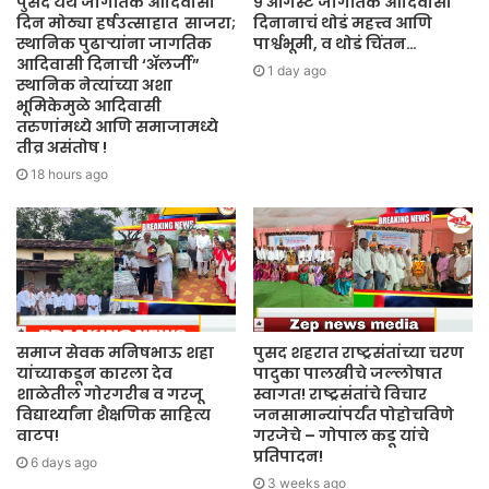
पुसद येथे जागतिक आदिवासी
९ ऑगस्ट जागतिक आदिवासी
दिन मोठ्या हर्षउत्साहात साजरा;
दिनानाचं थोडं महत्त्व आणि
स्थानिक पुढाऱ्यांना जागतिक
पार्श्वभूमी, व थोडं चिंतन…
आदिवासी दिनाची ‘ॲलर्जी”
1 day ago
स्थानिक नेत्यांच्या अशा
भूमिकेमुळे आदिवासी
तरुणांमध्ये आणि समाजामध्ये
तीव्र असंतोष !
18 hours ago
समाज सेवक मनिषभाऊ शहा
पुसद शहरात राष्ट्रसंतांच्या चरण
यांच्याकडून कारला देव
पादुका पालखीचे जल्लोषात
शाळेतील गोरगरीब व गरजू
स्वागत! राष्ट्रसंतांचे विचार
विद्यार्थ्यांना शैक्षणिक साहित्य
जनसामान्यांपर्यंत पोहोचविणे
वाटप!
गरजेचे – गोपाल कडू यांचे
प्रतिपादन!
6 days ago
3 weeks ago