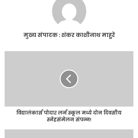
b
A
o
p
o
p
मुख्य संपादक : शंकर काशीनाथ माहुरे
k
विद्यालंकार्स पोदार लर्न स्कूल मध्ये दोन दिवसीय
स्नेहसंमेलन संपन्न!