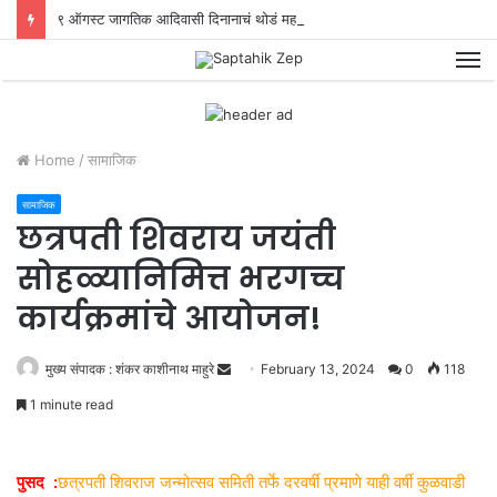
९ ऑगस्ट जागतिक आदिवासी दिनानाचं थोडं महत्त्व आणि पार्श्वभूमी, व थोडं चिंतन…
M
Home
/
सामाजिक
सामाजिक
छत्रपती शिवराय जयंती
सोहळ्यानिमित्त भरगच्च
कार्यक्रमांचे आयोजन!
मुख्य संपादक : शंकर काशीनाथ माहुरे
S
February 13, 2024
0
118
e
1 minute read
n
d
a
पुसद :
छत्रपती शिवराज जन्मोत्सव समिती तर्फे दरवर्षी प्रमाणे याही वर्षी कुळवाडी