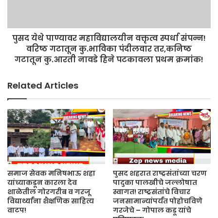
पुसद येथे पाण्यावर महाविद्यालयीन वक्तृत्व स्पर्धा संपन्न!
वरिष्ठ गटातून कु.भाविका पंदीलवार तर,कनिष्ठ
गटातून कु.आरती नावडे हिने पटकावला प्रथम क्रमांक!
Related Articles
समाज सेवक मनिषभाऊ शहा
पुसद शहरात राष्ट्रसंतांच्या चरण
यांच्याकडून कारला देव
पादुका पालखीचे जल्लोषात
शाळेतील गोरगरीब व गरजू
स्वागत! राष्ट्रसंतांचे विचार
विद्यार्थ्यांना शैक्षणिक साहित्य
जनसामान्यांपर्यंत पोहोचविणे
वाटप!
गरजेचे – गोपाल कडू यांचे