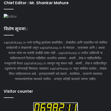
Chief Editor : Mr. Shankar Mahure
विशेष सूचना :
saptahikzep.in मध्ये प्रसिद्ध झालेल्या बातमीतील , लेखांतील आणि पत्रांतील मते संबंधित
वार्ताहराची व लेखकाची असून saptahikzep.in चे संपादक , प्रकाशक आणि / अथवा
मालक यांचा त्या मतांशी काहीही संबंध नाही . saptahikzep.in मधील जाहिराती या
जाहिरातदाराने दिलेल्या माहितीवर आधारित असतात . बातमी , लेख व जाहिरातीतील
मजकुराची वैधता saptahikzep.in तपासून पाहू शकत नाही . बातमी , लेख व जाहिरातीतून
उद्भवणाऱ्या कोणत्याही विषयाला जबाबदार saptahikzep.in नसून संबंधित वार्ताहर , लेखक
किंवा जाहिरातदारच आहे . वृत्तपत्रासंबंधी सर्व खटले , वादविवाद , प्रकरणे यवतमाळ
न्यायालयांतर्गतच चालवले जातील . अन्यत्र कोठेही चालवले जाणार नाहीत.
Visitor counter