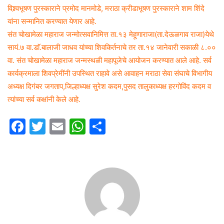
विश्र्वभूषण पुरस्काराने प्रमोद मानमोडे, मराठा क्रीडाभूषण पुरस्काराने शाम शिंदे
यांना सन्मानित करण्यात येणार आहे.
संत चोखामेळा महाराज जन्मोत्सवानिमित्त ता.१३ मेहूणाराजा(ता.देऊळगाव राजा)येथे
सायं.७ वा.डाॅ.बालाजी जाधव यांच्या शिवकिर्तनाचे तर ता.१४ जानेवारी सकाळी ८.००
वा. संत चोखामेळा महाराज जन्मस्थळी महापूजेचे आयोजन करण्यात आले आहे. सर्व
कार्यक्रमाला शिवप्रेमींनी उपस्थित राहावे असे आवाहन मराठा सेवा संघाचे विभागीय
अध्यक्ष दिगंबर जगताप,जिल्हाध्यक्ष सुरेश कदम,पुसद तालुकाध्यक्ष हरगोविंद कदम व
त्यांच्या सर्व कक्षांनी केले आहे.
F
T
E
W
S
a
w
m
h
h
c
itt
ai
at
ar
e
er
l
s
e
b
A
o
p
o
p