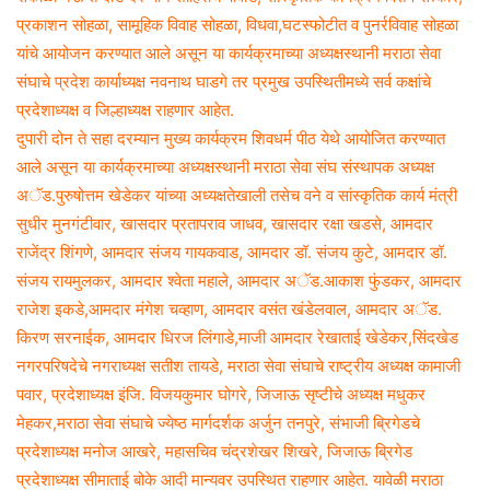
प्रकाशन सोहळा, सामूहिक विवाह सोहळा, विधवा,घटस्फोटीत व पुनर्रविवाह सोहळा
यांचे आयोजन करण्यात आले असून या कार्यक्रमाच्या अध्यक्षस्थानी मराठा सेवा
संघाचे प्रदेश कार्याध्यक्ष नवनाथ घाडगे तर प्रमुख उपस्थितीमध्ये सर्व कक्षांचे
प्रदेशाध्यक्ष व जिल्हाध्यक्ष राहणार आहेत.
दुपारी दोन ते सहा दरम्यान मुख्य कार्यक्रम शिवधर्म पीठ येथे आयोजित करण्यात
आले असून या कार्यक्रमाच्या अध्यक्षस्थानी मराठा सेवा संघ संस्थापक अध्यक्ष
अॅड.पुरुषोत्तम खेडेकर यांच्या अध्यक्षतेखाली तसेच वने व सांस्कृतिक कार्य मंत्री
सुधीर मुनगंटीवार, खासदार प्रतापराव जाधव, खासदार रक्षा खडसे, आमदार
राजेंद्र शिंगणे, आमदार संजय गायकवाड, आमदार डॉ. संजय कुटे, आमदार डॉ.
संजय रायमुलकर, आमदार श्वेता महाले, आमदार अॅड.आकाश फुंडकर, आमदार
राजेश इकडे,आमदार मंगेश चव्हाण, आमदार वसंत खंडेलवाल, आमदार अॅड.
किरण सरनाईक, आमदार धिरज लिंगाडे,माजी आमदार रेखाताई खेडेकर,सिंदखेड
नगरपरिषदेचे नगराध्यक्ष सतीश तायडे, मराठा सेवा संघाचे राष्ट्रीय अध्यक्ष कामाजी
पवार, प्रदेशाध्यक्ष इंजि. विजयकुमार घोगरे, जिजाऊ सृष्टीचे अध्यक्ष मधुकर
मेहकर,मराठा सेवा संघाचे ज्येष्ठ मार्गदर्शक अर्जुन तनपुरे, संभाजी ब्रिगेडचे
प्रदेशाध्यक्ष मनोज आखरे, महासचिव चंद्रशेखर शिखरे, जिजाऊ ब्रिगेड
प्रदेशाध्यक्ष सीमाताई बोके आदी मान्यवर उपस्थित राहणार आहेत. यावेळी मराठा