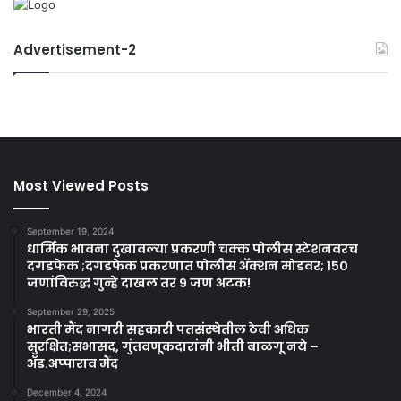
Advertisement-2
Most Viewed Posts
September 19, 2024
धार्मिक भावना दुखावल्या प्रकरणी चक्क पोलीस स्टेशनवरच
दगडफेक ;दगडफेक प्रकरणात पोलीस अ‍ॅक्शन मोडवर; १५०
जणांविरुद्ध गुन्हे दाखल तर ९ जण अटक!
September 29, 2025
भारती मैंद नागरी सहकारी पतसंस्थेतील ठेवी अधिक
सुरक्षित;सभासद, गुंतवणूकदारांनी भीती बाळगू नये –
ॲड.अप्पाराव मैंद
December 4, 2024