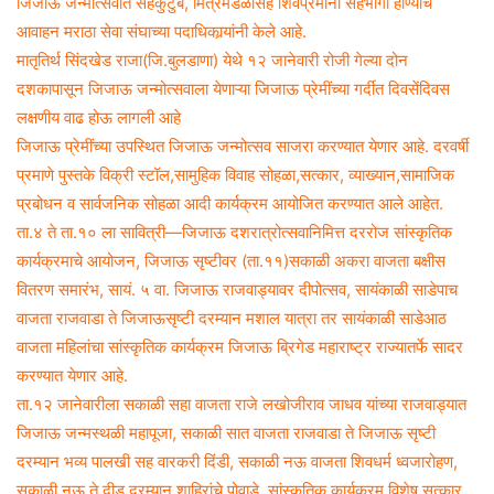
जिजाऊ जन्मोत्सवात सहकुटुंब, मित्रमंडळीसह शिवप्रेमींनी सहभागी होण्याचे
m
आवाहन मराठा सेवा संघाच्या पदाधिकार्‍यांनी केले आहे.
a
मातृतिर्थ सिंदखेड राजा(जि.बुलडाणा) येथे १२ जानेवारी रोजी गेल्या दोन
i
दशकापासून जिजाऊ जन्मोत्सवाला येणाऱ्या जिजाऊ प्रेमींच्या गर्दीत दिवसेंदिवस
l
लक्षणीय वाढ होऊ लागली आहे
जिजाऊ प्रेमींच्या उपस्थित जिजाऊ जन्मोत्सव साजरा करण्यात येणार आहे. दरवर्षी
प्रमाणे पुस्तके विक्री स्टॉल,सामुहिक विवाह सोहळा,सत्कार, व्याख्यान,सामाजिक
प्रबोधन व सार्वजनिक सोहळा आदी कार्यक्रम आयोजित करण्यात आले आहेत.
ता.४ ते ता.१० ला सावित्री—जिजाऊ दशरात्रोत्सवानिमित्त दररोज सांस्कृतिक
कार्यक्रमाचे आयोजन, जिजाऊ सृष्टीवर (ता.११)सकाळी अकरा वाजता बक्षीस
वितरण समारंभ, सायं. ५ वा. जिजाऊ राजवाड्यावर दीपोत्सव, सायंकाळी साडेपाच
वाजता राजवाडा ते जिजाऊसृष्टी दरम्यान मशाल यात्रा तर सायंकाळी साडेआठ
वाजता महिलांचा सांस्कृतिक कार्यक्रम जिजाऊ ब्रिगेड महाराष्ट्र राज्यातर्फे सादर
करण्यात येणार आहे.
ता.१२ जानेवारीला सकाळी सहा वाजता राजे लखोजीराव जाधव यांच्या राजवाड्यात
जिजाऊ जन्मस्थळी महापूजा, सकाळी सात वाजता राजवाडा ते जिजाऊ सृष्टी
दरम्यान भव्य पालखी सह वारकरी दिंडी, सकाळी नऊ वाजता शिवधर्म ध्वजारोहण,
सकाळी नऊ ते दीड दरम्यान शाहिरांचे पोवाडे, सांस्कृतिक कार्यक्रम विशेष सत्कार,