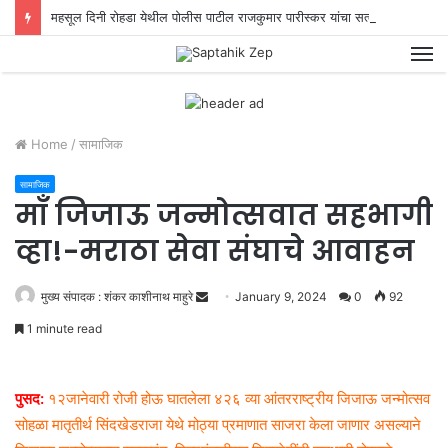
महसूल दिनी रोहडा येथील पोलीस पाटील राजकुमार पारीस्कर यांचा सत्कार!
M
Home
/
सामाजिक
सामाजिक
मॉं जिजाऊ जन्मोत्सवात सहभागी
व्हा!-मराठा सेवा संघाचे आवाहन
मुख्य संपादक : शंकर काशीनाथ माहुरे
S
January 9, 2024
0
92
e
1 minute read
n
d
a
पुसद:
१२जानेवारी रोजी होऊ घातलेला ४२६ व्या आंतरराष्ट्रीय जिजाऊ जन्मोत्सव
n
सोहळा मातृतीर्थ सिंदखेडराजा येथे मोठ्या प्रमाणात साजरा केला जाणार असल्याने
e