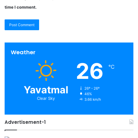
time I comment.
Weather
26
℃
Yavatmal
26º - 26º
46%
Clear Sky
3.66 km/h
Advertisement-1