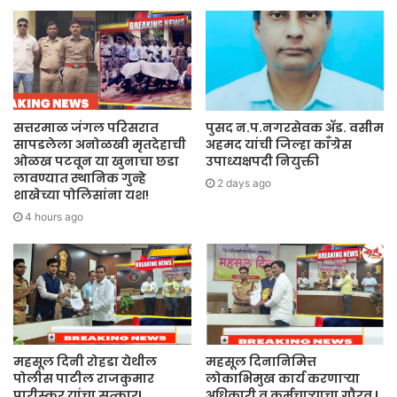
सत्तरमाळ जंगल परिसरात
पुसद न.प.नगरसेवक ॲड. वसीम
सापडलेला अनोळखी मृतदेहाची
अहमद यांची जिल्हा काँग्रेस
ओळख पटवून या खुनाचा छडा
उपाध्यक्षपदी नियुक्ती
लावण्यात स्थानिक गुन्हे
2 days ago
शाखेच्या पोलिसांना यश!
4 hours ago
महसूल दिनी रोहडा येथील
महसूल दिनानिमित्त
पोलीस पाटील राजकुमार
लोकाभिमुख कार्य करणाऱ्या
पारीस्कर यांचा सत्कार!
अधिकाऱी व कर्मचाऱ्याचा गौरव !