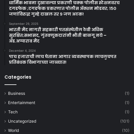
धार्मिक भावना दुखावल्या प्रकरणी चक्क पोलीस स्टेशनवरच
दगडफेक ;दगडफेक प्रकरणात पोलीस अ‍ॅक्शन मोडवर; १५०
जणांविरुद्ध गुन्हे दाखल तर ९ जण अटक!
September 29, 2025
भारती मैंद नागरी सहकारी पतसंस्थेतील ठेवी अधिक
सुरक्षित;सभासद, गुंतवणूकदारांनी भीती बाळगू नये –
ॲड.अप्पाराव मैंद
December 4, 2024
पाच हजाराची लाच घेताना आगार व्यवस्थापक लाचलुचपत
प्रतिबंधक विभागाच्या जाळ्यात!
Categories
Business
(1)
Entertainment
(1)
Tech
(1)
Uncategorized
(101)
World
(10)