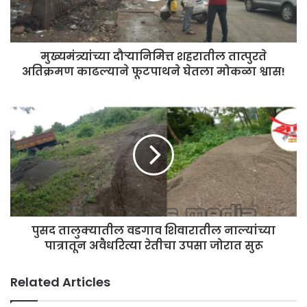
मुख्यमंत्र्यांच्या दौऱ्यानिमित्त शहरातील तात्पुरते
अतिक्रमण काढल्याने फूटपाथने घेतला मोकळा श्वास!
पुसद तालुक्यातील वडगाव शिवारातील नाल्यांच्या
पात्रातून अवैधरित्या रेतीचा उपसा जोरात सुरू
Related Articles