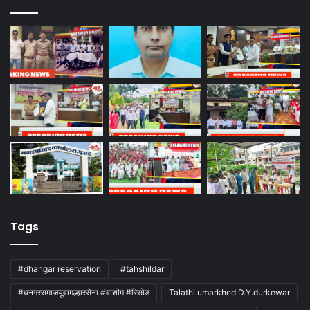
Tags
#dhangar reservation
#tahshildar
#धनगरसमाजयूवामल्हारसेना #वाशीम #रिसोड
Talathi umarkhed D.Y.durkewar