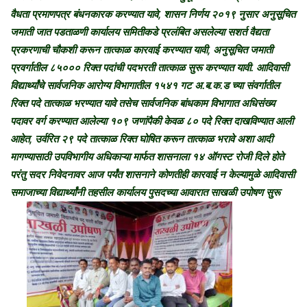
वैधता प्रमाणपत्र बंधनकारक करण्यात यावे, शासन निर्णय २०१९ नुसार अनुसूचित
जमाती जात पडताळणी कार्यालय समितीकडे प्रलंबित असलेल्या सशर्त वैद्यता
प्रकरणाची चौकशी करून तात्काळ कारवाई करण्यात यावी, अनुसूचित जमाती
प्रवर्गातील ८५००० रिक्त पदांची पदभरती तात्काळ सुरू करण्यात यावी. आदिवासी
विद्यार्थ्यांचे सार्वजनिक आरोग्य विभागातील १५४१ गट अ.ब.क.ड च्या संवर्गातील
रिक्त पदे तात्काळ भरण्यात यावे
तसेच सार्वजनिक बांधकाम विभागात अधिसंख्य
पदावर वर्ग करण्यात आलेल्या १०९ जणांपैकी केवळ ८० पदे रिक्त दाखविण्यात आली
आहेत, उर्वरित २९ पदे तात्काळ रिक्त घोषित करून तात्काळ भरावे अशा आदी
मागण्यासाठी उपविभागीय अधिकाऱ्या मार्फत शासनाला १४ ऑगस्ट रोजी दिले होते
परंतु सदर निवेदनावर आज पर्यंत शासनाने कोणतीही कारवाई न केल्यामुळे आदिवासी
समाजाच्या विद्यार्थ्यांनी तहसील कार्यालय पुसदच्या आवारात साखळी उपोषण सुरू