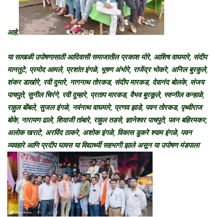
आहे.
या साखळी उपोषणासाठी आदिवासी समाजातील प्रकाश मोरे, आशिष वाघमारे, संदीप
मानतुटे, प्रमोद आमले, प्रशांत इंगळे, भूषण अंभोरे, राजेंद्र भोकरे, अनिल बुरकुले,
शंकर डाखोरे, रवी दुमारे, नागनाथ तोरकड, संदीप मारकड, देवानंद बोलके, संजय
पाचपुते, सुनील चिरंगे, रवी दुम्हारे, प्रताप मारकड, वैभव बुरकूले, स्वप्नील कन्हाळे,
राहुल बोंबले, सुजल इंगळे, नवंनाथ वाघमारे, प्रणव झाडे, पवन तोरकड, पृथ्वीराज
बोके, नारायण ढाले, शिवाजी तांबारे, राहुल तडसे, ज्ञानेश्वर पाचपुते, पवन बहिरमकर,
अलोक खराटे, अरविंद ठाकरे, अशोक इंगळे, विकास डुकरे श्याम इंगळे, पवन
व्यवहारे आणि प्रदीप घावस या विद्यार्थ्यी सहभागी झाले असून या उपोषण मंडपाला