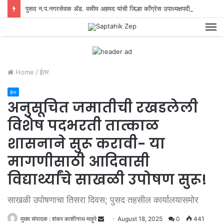
पुसद न.प.नगरसेवक ॲड. वसीम अहमद यांची जिल्हा काँग्रेस उपाध्यक्षपदी नियुक्ती
M
Home
/
ईतर
ईतर
अनुसूचित जमातीची रखडलेली
विशेष पदभरती तात्काळ
शासनाने सुरू करावी- या
मागणीसाठी आदिवासी
विद्यार्थ्यांचे साखळी उपोषण सुरू!
साखळी उपोषणाचा तिसरा दिवस; पुसद तहसील कार्यालयासमोर
मुख्य संपादक : शंकर काशीनाथ माहुरे
S
August 18, 2025
0
441