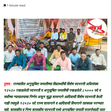
e
1 minute read
n
d
a
n
e
m
a
i
l
पुसद :
राज्यातील
अनुसूचित जमातीच्या विद्यार्थ्यांची विशेष पदभरती अधिसंख्य
१२५२० रखडलेली पदभरती व अनुसूचित जमातीची रखडलेले ८५००० पदे व
सर्वोच्च न्यायालयाचा निर्णय असून सुद्धा शासनाने आदिवासी विशेष पदभरती केली
नाही त्यामुळे १२५२० पदे राज्य शासनाने व आदिवासी विभागाने तात्काळ भरण्यात
यावे. शासकीय व निम्म शासकीय पदभरती मध्ये अनुसूचित जमाती प्रवर्गासाठी जात