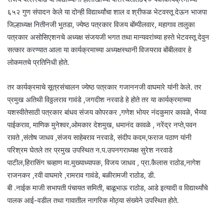
६५२ गुण संपादन केले या दोन्ही विद्यार्थ्यांचा शाल व श्रीफळ भेटवस्तू देऊन भाजपा
जिल्हाध्यक्ष नितीनजी भुतडा, ज्येष्ठ पत्रकार विजय बोंम्पीलवार, महागाव तालुका
पत्रकार असोसिएशनचे अध्यक्ष संजयजी भगत तथा मान्यवरांच्या हस्ते भेटवस्तू देवुन
सत्कार करण्यात आला या कार्यक्रमाच्या अध्यक्षस्थानी विजयराव बोंबीलवार हे
लोकमतचे प्रतिनिधी होते.
तर कार्यक्रमाचे सूत्रसंचालन ज्येष्ठ पत्रकार गजाननजी वाघमारे यांनी केले. तर
प्रमुख अतिथी विठ्ठलराव गावंडे ,जगदीश नरवाडे हे होते तर या कार्यक्रमाच्या
यशस्वीतेसाठी पत्रकार बांधव संजय कोपरकर ,गणेश भोयर नंदकुमार कावळे, भैय्या
पाईकराव, माणिक मुनेश्वर,ओमकार देशमुख, धमानंद कावळे , नरेंद्र नप्ते,पवन
रावते ,संतोष जाधव ,संजय साहेबराव नरवाडे, संदीप कदम,फराज पठाण यांनी
परिश्रम घेतले तर प्रमुख उपस्थित न.प.उपनगराध्यक्ष सुरेश नरवाडे
पाटील,हिरासिंग चव्हाण मा.मुख्याध्यापक, विजय जाधव , प्रा.कैलास राठोड,नागेश
राजनकर ,रवी वाघमारे ,रामराव गावंडे, बळीरामजी राठोड, डी.
बी .नाईक माजी सभापती पंचायत समिती, बाळूभाऊ राठोड, आडे इत्यादी व विद्यार्थ्यांचे
पालक आई-वडील तथा गावातील नागरिक मोठ्या संख्येने उपस्थित होते.