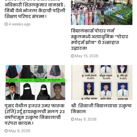
अधिकारी शितलकुमार वानखडे ;
निंबी येथे भोजला केंद्राची पहिली
शिक्षण परिषद संपन्न !
4 weeks ago
विद्यालंकार्स पोदार लर्न
स्कूलमध्ये अत्याधुनिक “पोदार
स्पोर्ट्स झोन” चे उत्साहात
उद्घाटन!
May 15, 2026
पुसद येथील हजरत उमर फारूक
श्री. शिवाजी विद्यालयाचा उत्कृष्ट
(रजि)उर्दू हायस्कूलची सलग २३
निकाल
वर्षापासून उत्कृष्ट निकालाची
May 9, 2026
परंपरा कायम.!
May 9, 2026