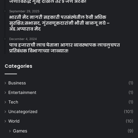
जणांविरुद्ध गुन्हे दाखल तर ९ जण अटक!
September 29, 2025
भारती मैंद नागरी सहकारी पतसंस्थेतील ठेवी अधिक
सुरक्षित;सभासद, गुंतवणूकदारांनी भीती बाळगू नये –
ॲड.अप्पाराव मैंद
December 4, 2024
पाच हजाराची लाच घेताना आगार व्यवस्थापक लाचलुचपत
प्रतिबंधक विभागाच्या जाळ्यात!
Categories
Business
(1)
Entertainment
(1)
Tech
(1)
Uncategorized
(101)
World
(10)
Games
(9)