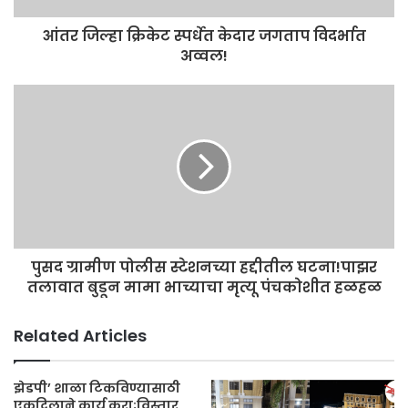
आंतर जिल्हा क्रिकेट स्पर्धेत केदार जगताप विदर्भात
अव्वल!
पुसद ग्रामीण पोलीस स्टेशनच्या हद्दीतील घटना!पाझर
तलावात बुडून मामा भाच्याचा मृत्यू पंचकोशीत हळहळ
Related Articles
झेडपी’ शाळा टिकविण्यासाठी
एकदिलाने कार्य करा;विस्तार