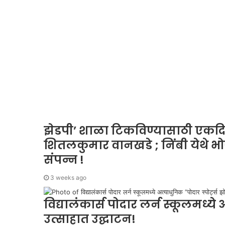
झेडपी’ शाळा टिकविण्यासाठी एकदिल
शितलकुमार वानखडे ; निंबी येथे भो
संपन्न !
3 weeks ago
विद्यालंकार्स पोदार लर्न स्कूलमध्ये 
उत्साहात उद्घाटन!