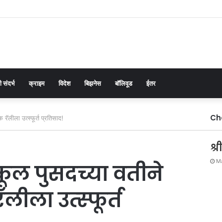
 संदर्भ
क्राइम
विदेश
बिझनेस
बॉलिवूड
ईतर
Ch
ॅलीला उत्स्फूर्त प्रतिसाद!
श्
Ma
कूल पुसदच्या वतीने
ला उत्स्फूर्त