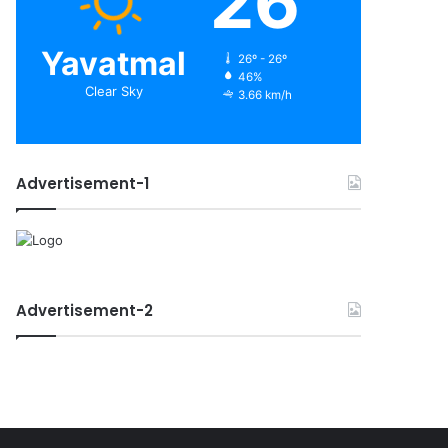
26
Yavatmal
26º - 26º
46%
Clear Sky
3.66 km/h
Advertisement-1
Advertisement-2