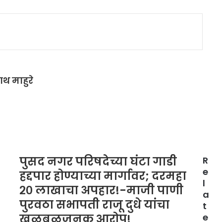
थ माहुरे
पुसद नगर परिषदेच्या घंटा गाडी
R
e
हद्दपार होण्याच्या मार्गावर; दरमहा
l
२० लाखाचा अपहार!-माजी पाणी
a
पुरवठा सभापती राजू दुधे यांचा
t
खळबळजनक आरोप!
e