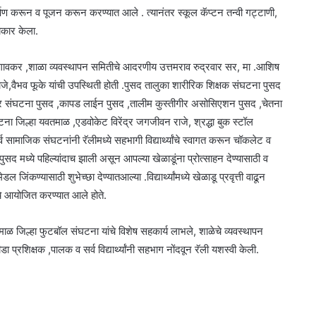
अर्पण करून व पूजन करून करण्यात आले . त्यानंतर स्कूल कॅप्टन तन्वी गट्टाणी,
यकार केला.
सेगावकर ,शाळा व्यवस्थापन समितीचे आदरणीय उत्तमराव रुद्रवार सर, मा .आशिष
ाजे,वैभव फूके यांची उपस्थिती होती .पुसद तालुका शारीरिक शिक्षक संघटना पुसद
कार संघटना पुसद ,कापड लाईन पुसद ,तालीम कुस्तीगीर असोसिएशन पुसद ,चेतना
 जिल्हा यवतमाळ ,एडवोकेट विरेंद्र जगजीवन राजे, श्रद्धा बुक स्टॉल
व सामाजिक संघटनांनी रॅलीमध्ये सहभागी विद्यार्थ्यांचे स्वागत करून चॉकलेट व
पुसद मध्ये पहिल्यांदाच झाली असून आपल्या खेळाडूंना प्रोत्साहन देण्यासाठी व
कण्यासाठी शुभेच्छा देण्यातआल्या .विद्यार्थ्यांमध्ये खेळाडू प्रवृत्ती वाढून
ॅलीचे आयोजित करण्यात आले होते.
ळ जिल्हा फुटबॉल संघटना यांचे विशेष सहकार्य लाभले, शाळेचे व्यवस्थापन
ा प्रशिक्षक ,पालक व सर्व विद्यार्थ्यांनी सहभाग नोंदवून रॅली यशस्वी केली.