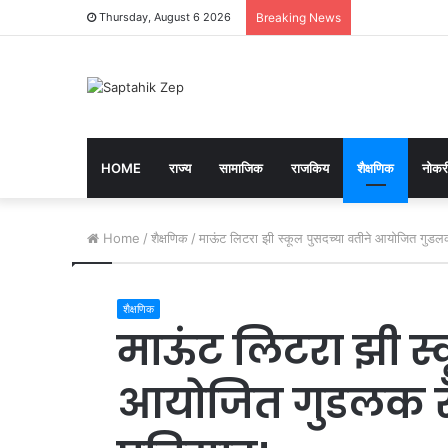
Thursday, August 6 2026
Breaking News
HOME
राज्य
सामाजिक
राजकिय
शैक्षणिक
नोकरी
Home
/
शैक्षणिक
/
माऊंट लिटरा झी स्कूल पुसदच्या वतीने आयोजित गुडलक र
शैक्षणिक
माऊंट लिटरा झी स्
आयोजित गुडलक रॅली