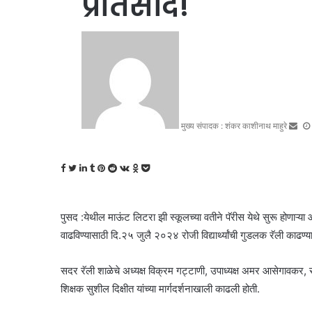
प्रतिसाद!
S
e
n
d
a
n
मुख्य संपादक : शंकर काशीनाथ माहुरे
e
m
a
F
T
L
T
P
R
V
O
P
i
a
w
i
u
i
e
K
d
o
l
c
i
n
m
n
d
o
n
c
e
t
k
b
t
d
n
o
k
पुसद :येथील माऊंट लिटरा झी स्कूलच्या वतीने पॅरीस येथे सुरू होणाऱ्या ऑलि
b
t
e
l
e
i
t
k
e
वाढविण्यासाठी दि.२५ जुलै २०२४ रोजी विद्यार्थ्यांची गुडलक रॅली काढण्
o
e
d
r
r
t
a
l
t
o
r
I
e
k
a
सदर रॅली शाळेचे अध्यक्ष विक्रम गट्टाणी, उपाध्यक्ष अमर आसेगावकर, सच
k
n
s
t
s
t
e
s
शिक्षक सुशील दिक्षीत यांच्या मार्गदर्शनाखाली काढली होती.
n