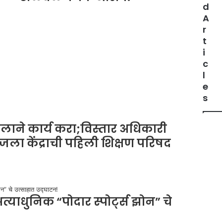
d
A
r
t
i
c
l
e
s
ाने कार्य करा;विस्तार अधिकारी
जला केंद्राची पहिली शिक्षण परिषद
अत्याधुनिक “पोदार स्पोर्ट्स झोन” चे