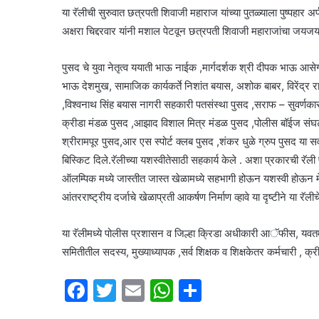
i
या रॅलीची सुरुवात छत्रपती शिवाजी महाराज यांच्या पुतळ्याला पुष्पहार 
k
अक्षरा चिद्दरवार यांनी मशाल पेटवून छत्रपती शिवाजी महाराजांचा जयज
i
पुसद चे युवा नेतृत्व ययाती भाऊ नाईक ,मार्गदर्शक श्री दीपक भाऊ आ
भाऊ देशमुख, सामाजिक कार्यकर्ते निशांत बयास, अशोक बाबर, विरेंद्र र
,विश्वनाथ सिंह बयास नागरी सहकारी पतसंस्था पुसद ,सराफ – सुवर्ण
क्रीडा मंडळ पुसद ,आझाद विशाल मित्र मंडळ पुसद ,पोलीस बॉईज संघटना
श्रीरामपूर पुसद,आर एस स्पोर्ट क्लब पुसद ,शंकर धुळे ग्रुप पुसद या सर्
बिस्किट दिले.रॅलीच्या यशस्वीतेसाठी सहकार्य केले . अशा प्रकारची रॅली 
ऑलम्पिक मध्ये जास्तीत जास्त खेळामध्ये सहभागी होऊन यशस्वी होऊन मेडल जिं
आंतरराष्ट्रीय दर्जाचे खेळाप्रती आकर्षण निर्माण व्हावे या दृष्टीने या र
या रॅलीमध्ये पोलीस प्रशासन व जिल्हा क्रिडा अधीकारी आॅफीस, यवतमा
समितीतील सदस्य, मुख्याध्यापक ,सर्व शिक्षक व शिक्षकेतर कर्मचारी , क्रीड
F
T
E
W
S
a
w
m
h
h