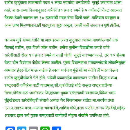
राठोड कुटुंबाला शासनाची मदत १ लाख रुपयांचा धनादेशही सुपूर्द करण्यात आला
आहे. शासनाच्या नियमानुसार यापैकी ७० हजार रुपये हे ५ वर्षांसाठी पोस्ट खात्यात
फिक्स ठेवले जातात तर ३० हजारांची मदत रोख दिली जाते. याशिवाय घरकुल व
अन्य लाभ मिळण्याबाबतही पाठपुरावा सुरू असून, त्याही बाबी लवकरच पूर्ण होतील.
धनंजय मुंडे यांच्या वतीने या आत्महत्याग्रस्त कुटुंबास त्यांच्या मागणीप्रमाणे एक
शिलाई मशीन, एक पिको फॉल मशीन, तसेच मुलींना दिवाळीला कपडे वगैरे
खरेदीसाठी रोख ११ हजार रुपये व साडी चोळी सुपूर्द करण्यात आले. तर १० शेळ्या
येत्या दोन दिवसात पोहोच केल्या जातील. पुसद विधानसभा मतदारसंघाचे लोकनियुक्त
आमदार इंद्रनील भाऊ नाईक हे स्वतः धनंजय मुंडे यांच्या वतीने ही मदत घेऊन
राठोड कुटुंबीयांकडे गेले होते. यावेळी बाळासाहेब कामारकर पाटील जिल्हाअध्यक्ष
राष्ट्रवादी काँग्रेस पार्टी यवतमाळ,सौ.क्रांतीताई धोटे राऊत राष्ट्रवादीच्या
नेत्या,योगेशभाऊ धानोरकर जिल्हाध्यक्ष युवक राष्ट्रवादी यवतमाळ,विवेक भाऊ
घुंईखेडकर खरेदेविक्री संघाचे अध्यक्ष नेर विजयभाऊ राठोड मा.सरपंच तथा
ग्रा.प.सदस्य यरद,आकाश चंदणखेडे,आशिष मोघे,पराग पाटील,तन्मय त्रिवेदी,महेंद्र
अडसड इतर सर्व युवक राष्ट्रवादी कार्यकर्ते मोठ्या संख्येने उपस्थित होते.