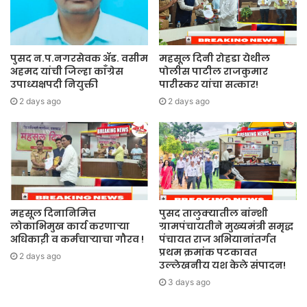
पुसद न.प.नगरसेवक ॲड. वसीम
महसूल दिनी रोहडा येथील
अहमद यांची जिल्हा काँग्रेस
पोलीस पाटील राजकुमार
उपाध्यक्षपदी नियुक्ती
पारीस्कर यांचा सत्कार!
2 days ago
2 days ago
महसूल दिनानिमित्त
पुसद तालुक्यातील बांन्शी
लोकाभिमुख कार्य करणाऱ्या
ग्रामपंचायतीने मुख्यमंत्री समृद्ध
अधिकाऱी व कर्मचाऱ्याचा गौरव !
पंचायत राज अभियानांतर्गत
प्रथम क्रमांक पटकावत
2 days ago
उल्लेखनीय यश केले संपादन!
3 days ago