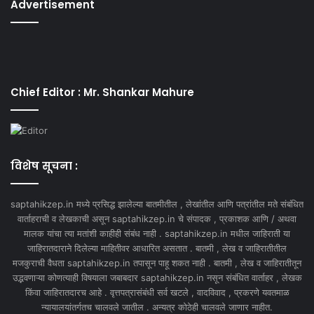
Advertisement
Chief Editor : Mr. Shankar Mahure
विशेष सूचना :
saptahikzep.in मध्ये प्रसिद्ध झालेल्या बातमीतील , लेखांतील आणि पत्रांतील मते संबंधित
वार्ताहराची व लेखकाची असून saptahikzep.in चे संपादक , प्रकाशक आणि / अथवा
मालक यांचा त्या मतांशी काहीही संबंध नाही . saptahikzep.in मधील जाहिराती या
जाहिरातदाराने दिलेल्या माहितीवर आधारित असतात . बातमी , लेख व जाहिरातीतील
मजकुराची वैधता saptahikzep.in तपासून पाहू शकत नाही . बातमी , लेख व जाहिरातीतून
उद्भवणाऱ्या कोणत्याही विषयाला जबाबदार saptahikzep.in नसून संबंधित वार्ताहर , लेखक
किंवा जाहिरातदारच आहे . वृत्तपत्रासंबंधी सर्व खटले , वादविवाद , प्रकरणे यवतमाळ
न्यायालयांतर्गतच चालवले जातील . अन्यत्र कोठेही चालवले जाणार नाहीत.