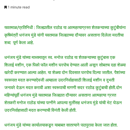
e
1 minute read
n
d
a
यवतमाळ/प्रतिनिधी : जिल्ह्यातील राठोड या आत्महत्याग्रस्त शेतकऱ्याच्या कुटुंबीयांना
n
कृषिमंत्री धनंजय मुंडे यांनी यवतमाळ जिल्ह्याच्या दौऱ्यावर असताना दिलेला मदतीचा
e
शब्द पूर्ण केला आहे.
m
a
धनंजय मुंडे यांच्या माध्यमातून स्व. मनोज राठोड या शेतकऱ्याच्या कुटुंबास एक
i
शिलाई मशीन, एक पिको फॉल मशीन घरपोच देण्यात आली असून सोबतच दहा शेळ्या
l
खरेदी करण्यात आल्या आहेत. या शेळ्या दोन दिवसात घरपोच दिल्या जातील. पैशांच्या
स्वरूपात मदत करण्याऐवजी आम्हाला उदरनिर्वाहासाठी शिलाई मशीन व दुभती
जनावरे देऊन मदत करावी अशा स्वरूपाची मागणी सदर राठोड कुटुंबाची होती.दोन
महिन्यांपूर्वी धनंजय मुंडे यवतमाळ जिल्ह्यात दौऱ्यावर असताना आत्महत्या ग्रस्त
शेतकरी मनोज राठोड यांच्या पत्नीने आपल्या मुलींसह धनंजय मुंडे यांची भेट घेऊन
उदरनिर्वाहासाठी मदत करण्याची विनंती केली होती.
धनंजय मुंडे यांच्या कार्यालयाकडून याबाबत सातत्याने पाठपुरावा केला जात होता.