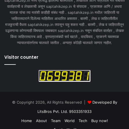
saptahikzep.in मध्ये प्रसिद्ध झालेल्या बातमीतील , लेखांतील आणि पत्रांतील मते संबंधित
वार्ताहराची व लेखकाची असून saptahikzep.in चे संपादक , प्रकाशक आणि / अथवा
मालक यांचा त्या मतांशी काहीही संबंध नाही . saptahikzep.in मधील जाहिराती या
जाहिरातदाराने दिलेल्या माहितीवर आधारित असतात . बातमी , लेख व जाहिरातीतील
मजकुराची वैधता saptahikzep.in तपासून पाहू शकत नाही . बातमी , लेख व जाहिरातीतून
उद्भवणाऱ्या कोणत्याही विषयाला जबाबदार saptahikzep.in नसून संबंधित वार्ताहर , लेखक
किंवा जाहिरातदारच आहे . वृत्तपत्रासंबंधी सर्व खटले , वादविवाद , प्रकरणे यवतमाळ
न्यायालयांतर्गतच चालवले जातील . अन्यत्र कोठेही चालवले जाणार नाहीत.
Visitor counter
© Copyright 2026, All Rights Reserved |
Developed By
LitsBros Pvt. Ltd. 9503351933
Home
About
Team
World
Tech
Buy now!