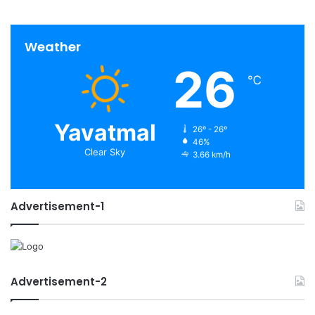
Weather
26
℃
Yavatmal
26º - 26º
46%
Clear Sky
3.66 km/h
Advertisement-1
Advertisement-2