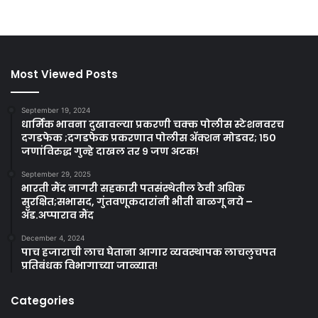
Most Viewed Posts
September 19, 2024
धार्मिक भावना दुखावल्या प्रकरणी चक्क पोलीस स्टेशनवरच
दगडफेक ;दगडफेक प्रकरणात पोलीस अ‍ॅक्शन मोडवर; १५०
जणांविरुद्ध गुन्हे दाखल तर ९ जण अटक!
September 29, 2025
भारती मैंद नागरी सहकारी पतसंस्थेतील ठेवी अधिक
सुरक्षित;सभासद, गुंतवणूकदारांनी भीती बाळगू नये –
ॲड.अप्पाराव मैंद
December 4, 2024
पाच हजाराची लाच घेताना आगार व्यवस्थापक लाचलुचपत
प्रतिबंधक विभागाच्या जाळ्यात!
Categories