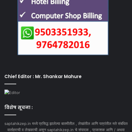
Chief Editor : Mr. Shankar Mahure
विशेष सूचना :
saptahikzep.in मध्ये प्रसिद्ध झालेल्या बातमीतील , लेखांतील आणि पत्रांतील मते संबंधित
वार्ताहराची व लेखकाची असून saptahikzep.in चे संपादक , प्रकाशक आणि / अथवा