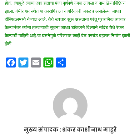
होता. त्यामुळे त्याचा एका हाताचा पंजा पूर्णपणे गमवा लागला व पाय छिन्नविछिन्न
झाला. गंभीर अवस्थेत या कारागिराला नागरिकांनी जवळच असलेल्या जाधव
हॉस्पिटलमध्ये नेण्यात आले. तेथे उपचार सुरू असताना परंतु प्राथमिक उपचार
केल्यानंतर त्यांना हलवण्याची सूचना जाधव डॉक्टरने दिल्याने नांदेड येथे रेफर
केल्याची माहिती आहे.या घटनेमुळे परिसरात काही वेळ प्रचंड दहशत निर्माण झाली
होती.
F
T
E
W
S
a
w
m
h
h
c
itt
ai
at
ar
e
er
l
s
e
b
A
o
p
o
p
मुख्य संपादक : शंकर काशीनाथ माहुरे
k