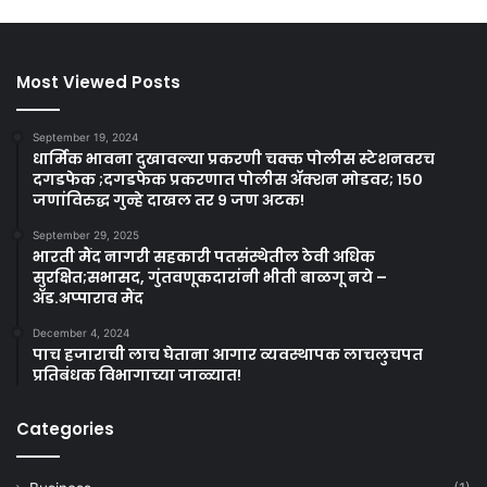
Most Viewed Posts
September 19, 2024
धार्मिक भावना दुखावल्या प्रकरणी चक्क पोलीस स्टेशनवरच
दगडफेक ;दगडफेक प्रकरणात पोलीस अ‍ॅक्शन मोडवर; १५०
जणांविरुद्ध गुन्हे दाखल तर ९ जण अटक!
September 29, 2025
भारती मैंद नागरी सहकारी पतसंस्थेतील ठेवी अधिक
सुरक्षित;सभासद, गुंतवणूकदारांनी भीती बाळगू नये –
ॲड.अप्पाराव मैंद
December 4, 2024
पाच हजाराची लाच घेताना आगार व्यवस्थापक लाचलुचपत
प्रतिबंधक विभागाच्या जाळ्यात!
Categories