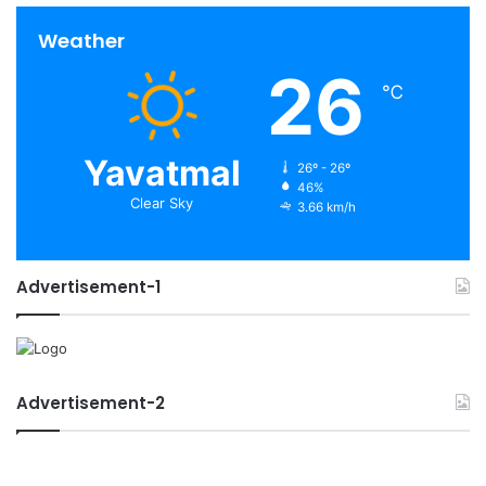
Weather
26
℃
Yavatmal
26º - 26º
46%
Clear Sky
3.66 km/h
Advertisement-1
Advertisement-2