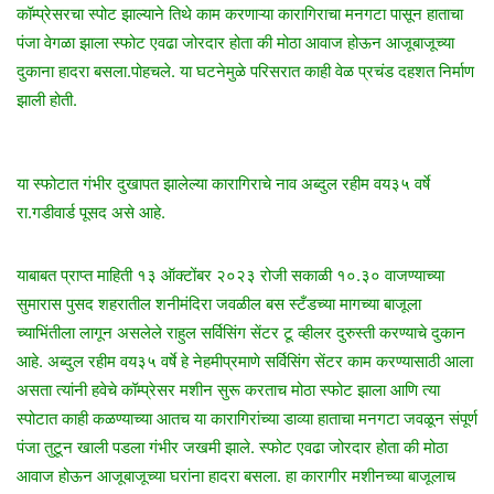
n
कॉम्प्रेसरचा स्पोट झाल्याने तिथे काम करणाऱ्या कारागिराचा मनगटा पासून हाताचा
e
पंजा वेगळा झाला स्फोट एवढा जोरदार होता की मोठा आवाज होऊन आजूबाजूच्या
m
दुकाना हादरा बसला.पोहचले. या घटनेमुळे परिसरात काही वेळ प्रचंड दहशत निर्माण
a
झाली होती.
i
l
या स्फोटात गंभीर दुखापत झालेल्या कारागिराचे नाव अब्दुल रहीम वय३५ वर्षे
रा.गडीवार्ड पूसद असे आहे.
याबाबत प्राप्त माहिती १३ ऑक्टोंबर २०२३ रोजी सकाळी १०.३० वाजण्याच्या
सुमारास पुसद शहरातील शनीमंदिरा जवळील बस स्टँडच्या मागच्या बाजूला
च्याभिंतीला लागून असलेले राहुल सर्विसिंग सेंटर टू व्हीलर दुरुस्ती करण्याचे दुकान
आहे. अब्दुल रहीम वय३५ वर्षे हे नेहमीप्रमाणे सर्विसिंग सेंटर काम करण्यासाठी आला
असता त्यांनी हवेचे कॉम्प्रेसर मशीन सुरू करताच मोठा स्फोट झाला आणि त्या
स्पोटात काही कळण्याच्या आतच या कारागिरांच्या डाव्या हाताचा मनगटा जवळून संपूर्ण
पंजा तुटून खाली पडला गंभीर जखमी झाले. स्फोट एवढा जोरदार होता की मोठा
आवाज होऊन आजूबाजूच्या घरांना हादरा बसला. हा कारागीर मशीनच्या बाजूलाच