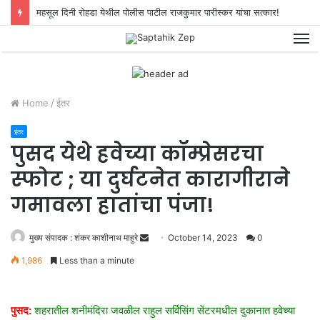
महसूल दिनी रोहडा येथील पोलीस पाटील राजकुमार पारीस्कर यांचा सत्कार!
M
Home
/
ईतर
ईतर
पुसद येथे हवेच्या कॉम्प्रेसरचा
स्फोट ; या दुर्घटनेत कारागीराने
गमावला हातांचा पंजा!
मुख्य संपादक : शंकर काशीनाथ माहुरे
S
October 14, 2023
0
e
1,986
Less than a minute
n
d
a
पुसद:
शहरातील शनीमंदिरा जवळील राहुल सर्विसिंग सेंटरमधील दुकानात हवेच्या