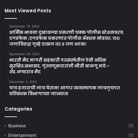
Most Viewed Posts
September 19, 2024
धार्मिक भावना दुखावल्या प्रकरणी चक्क पोलीस स्टेशनवरच
दगडफेक ;दगडफेक प्रकरणात पोलीस अ‍ॅक्शन मोडवर; १५०
जणांविरुद्ध गुन्हे दाखल तर ९ जण अटक!
September 29, 2025
भारती मैंद नागरी सहकारी पतसंस्थेतील ठेवी अधिक
सुरक्षित;सभासद, गुंतवणूकदारांनी भीती बाळगू नये –
ॲड.अप्पाराव मैंद
December 4, 2024
पाच हजाराची लाच घेताना आगार व्यवस्थापक लाचलुचपत
प्रतिबंधक विभागाच्या जाळ्यात!
Categories
Business
(1)
Entertainment
(1)