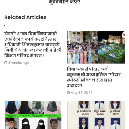
मुददेमाल जप्त!
Related Articles
झेडपी’ शाळा टिकविण्यासाठी
एकदिलाने कार्य करा;विस्तार
अधिकारी शितलकुमार वानखडे ;
निंबी येथे भोजला केंद्राची पहिली
शिक्षण परिषद संपन्न !
4 weeks ago
विद्यालंकार्स पोदार लर्न
स्कूलमध्ये अत्याधुनिक “पोदार
स्पोर्ट्स झोन” चे उत्साहात
उद्घाटन!
May 15, 2026