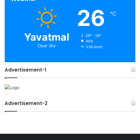
26
℃
Yavatmal
26º - 26º
46%
Clear Sky
3.66 km/h
Advertisement-1
Advertisement-2