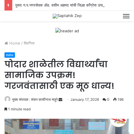
पुसद न.प.नगरसेवक ॲड. वसीम अहमद यांची जिल्हा काँग्रेस उपाध्यक्षपदी नियुक्ती
M
Home
/
शैक्षणिक
शैक्षणिक
पोदार शाळेतील विद्यार्थ्यांचा
सामाजिक उपक्रम!
गरजवंतासाठी एक मूठ धान्य!
मुख्य संपादक : शंकर काशीनाथ माहुरे
S
January 17, 2026
0
196
e
1 minute read
n
d
a