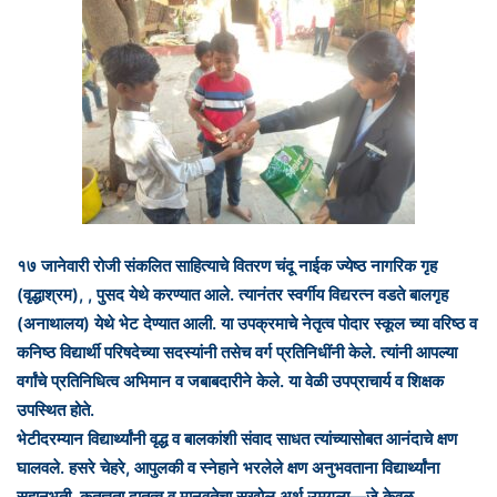
१७ जानेवारी रोजी संकलित साहित्याचे वितरण चंदू नाईक ज्येष्ठ नागरिक गृह
(वृद्धाश्रम), , पुसद येथे करण्यात आले. त्यानंतर स्वर्गीय विद्यरत्न वडते बालगृह
(अनाथालय) येथे भेट देण्यात आली. या उपक्रमाचे नेतृत्व पोदार स्कूल च्या वरिष्ठ व
कनिष्ठ विद्यार्थी परिषदेच्या सदस्यांनी तसेच वर्ग प्रतिनिधींनी केले. त्यांनी आपल्या
वर्गांचे प्रतिनिधित्व अभिमान व जबाबदारीने केले. या वेळी उपप्राचार्य व शिक्षक
उपस्थित होते.
भेटीदरम्यान विद्यार्थ्यांनी वृद्ध व बालकांशी संवाद साधत त्यांच्यासोबत आनंदाचे क्षण
घालवले. हसरे चेहरे, आपुलकी व स्नेहाने भरलेले क्षण अनुभवताना विद्यार्थ्यांना
सहानुभूती, कृतज्ञता,दातृत्व व मानवतेचा सखोल अर्थ उमगला—जे केवळ