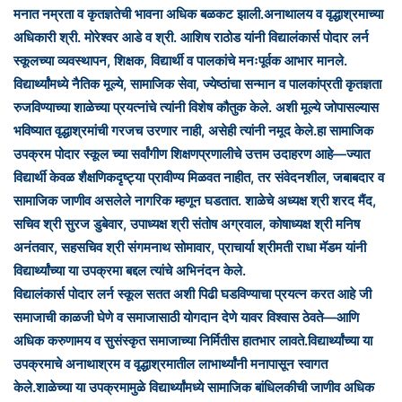
मनात नम्रता व कृतज्ञतेची भावना अधिक बळकट झाली.
अनाथालय व वृद्धाश्रमाच्या
अधिकारी श्री. मोरेश्वर आडे व श्री. आशिष राठोड यांनी विद्यालंकार्स पोदार लर्न
स्कूलच्या व्यवस्थापन, शिक्षक, विद्यार्थी व पालकांचे मनःपूर्वक आभार मानले.
विद्यार्थ्यांमध्ये नैतिक मूल्ये, सामाजिक सेवा, ज्येष्ठांचा सन्मान व पालकांप्रती कृतज्ञता
रुजविण्याच्या शाळेच्या प्रयत्नांचे त्यांनी विशेष कौतुक केले. अशी मूल्ये जोपासल्यास
भविष्यात वृद्धाश्रमांची गरजच उरणार नाही, असेही त्यांनी नमूद केले.
हा सामाजिक
उपक्रम पोदार स्कूल च्या सर्वांगीण शिक्षणप्रणालीचे उत्तम उदाहरण आहे—ज्यात
विद्यार्थी केवळ शैक्षणिकदृष्ट्या प्रावीण्य मिळवत नाहीत, तर संवेदनशील, जबाबदार व
सामाजिक जाणीव असलेले नागरिक म्हणून घडतात. शाळेचे अध्यक्ष श्री शरद मैंद,
सचिव श्री सुरज डुबेवार, उपाध्यक्ष श्री संतोष अग्रवाल, कोषाध्यक्ष श्री मनिष
अनंतवार, सहसचिव श्री संगमनाथ सोमावार, प्राचार्या श्रीमती राधा मॅडम यांनी
विद्यार्थ्यांच्या या उपक्रमा बद्दल त्यांचे अभिनंदन केले.
विद्यालंकार्स पोदार लर्न स्कूल सतत अशी पिढी घडविण्याचा प्रयत्न करत आहे जी
समाजाची काळजी घेणे व समाजासाठी योगदान देणे यावर विश्वास ठेवते—आणि
अधिक करुणामय व सुसंस्कृत समाजाच्या निर्मितीस हातभार लावते.
विद्यार्थ्यांच्या या
उपक्रमाचे अनाथाश्रम व वृद्धाश्रमातील लाभार्थ्यांनी मनापासून स्वागत
केले.
शाळेच्या या उपक्रमामुळे विद्यार्थ्यांमध्ये सामाजिक बांधिलकीची जाणीव अधिक