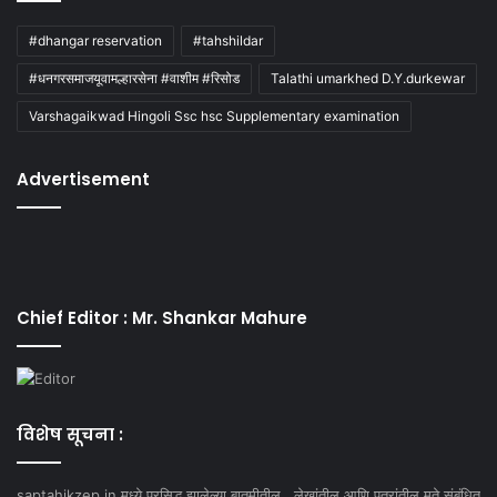
#dhangar reservation
#tahshildar
#धनगरसमाजयूवामल्हारसेना #वाशीम #रिसोड
Talathi umarkhed D.Y.durkewar
Varshagaikwad Hingoli Ssc hsc Supplementary examination
Advertisement
Chief Editor : Mr. Shankar Mahure
विशेष सूचना :
saptahikzep.in मध्ये प्रसिद्ध झालेल्या बातमीतील , लेखांतील आणि पत्रांतील मते संबंधित