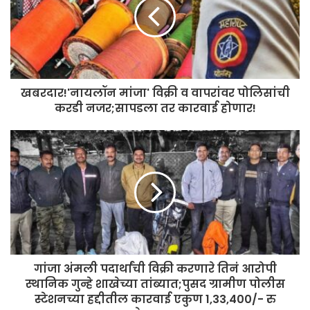
खबरदार!'नायलॉन मांजा' विक्री व वापरांवर पोलिसांची
करडी नजर;सापडला तर कारवाई होणार!
गांजा अंमली पदार्थांची विक्री करणारे तिनं आरोपी
स्थानिक गुन्हे शाखेच्या तांब्यात;पुसद ग्रामीण पोलीस
स्टेशनच्या हद्दीतील कारवाई एकुण 1,33,400/- रु