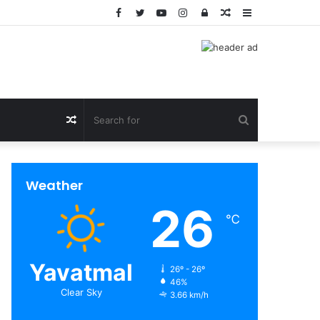
Facebook
Twitter
YouTube
Instagram
Log
Random
Sidebar
In
Article
Search
Random
for
Article
Weather
26
℃
Yavatmal
26º - 26º
46%
Clear Sky
3.66 km/h