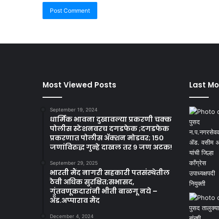
Most Viewed Posts
Last Mo
September 19, 2024
धार्मिक भावना दुखावल्या प्रकरणी चक्क
पोलीस स्टेशनवरच दगडफेक ;दगडफेक
प्रकरणात पोलीस अ‍ॅक्शन मोडवर; १५०
जणांविरुद्ध गुन्हे दाखल तर ९ जण अटक!
September 29, 2025
भारती मैंद नागरी सहकारी पतसंस्थेतील
ठेवी अधिक सुरक्षित;सभासद,
गुंतवणूकदारांनी भीती बाळगू नये –
ॲड.अप्पाराव मैंद
December 4, 2024