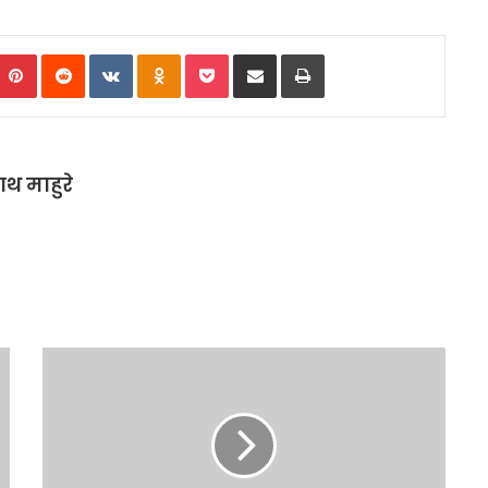
Pinterest
Reddit
VKontakte
Odnoklassniki
Pocket
Share via Email
Print
थ माहुरे