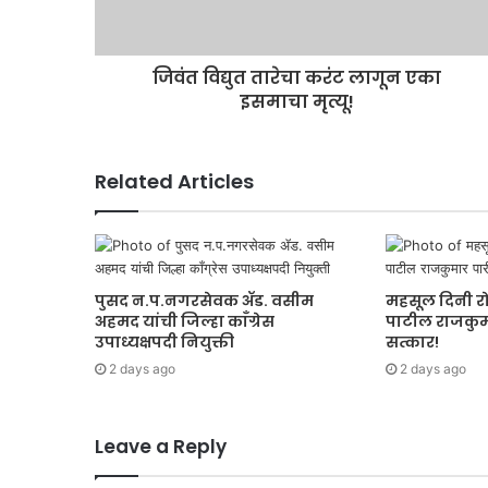
जिवंत विद्युत तारेचा करंट लागून एका
इसमाचा मृत्यू!
Related Articles
पुसद न.प.नगरसेवक ॲड. वसीम
महसूल दिनी र
अहमद यांची जिल्हा काँग्रेस
पाटील राजकुमा
उपाध्यक्षपदी नियुक्ती
सत्कार!
2 days ago
2 days ago
Leave a Reply