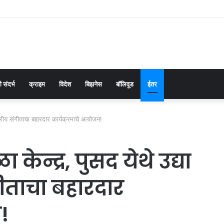
 संदर्भ
क्राइम
विदेश
बिझनेस
बॉलिवूड
ईतर
स्त्रीय संगीताचा बहारदार कार्यक्रमाचे आयोजन!
केन्द्र, पुसद येथे उद्या
गीताचा बहारदार
!