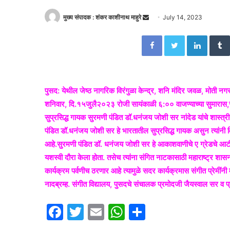
मुख्य संपादक : शंकर काशीनाथ माहुरे
S
July 14, 2023
e
Facebook
Twitter
LinkedIn
n
d
a
n
पुसद: येथील जेष्ठ नागरिक विरंगुळा केन्द्र, शनि मंदिर जवळ, मोती नगरमध्य
e
शनिवार, दि.१५जुलै२०२३ रोजी सायंकाळी ६:०० वाजण्याच्या सुमारास,सु
m
a
सुप्रसिद्ध गायक सुरमणी पंडित डॉ.धनंजय जोशी सर नांदेड यांचे शास्त्
i
पंडित डॉ.धनंजय जोशी सर हे भारतातील सुप्रसिद्ध गायक असुन त्यांनी 
l
आहे.सुरमणी पंडित डॉ. धनंजय जोशी सर हे आकाशवाणीचे ए ग्रेडचे आर्टीस
यशस्वी दौरा केला होता. तसेच त्यांना संगित नाटकासाठी महाराष्ट्र शासना
कार्यक्रम पर्वणीच ठरणार आहे त्यामुळे सदर कार्यक्रमास संगीत प्रेमींनी
नादब्रम्ह. संगीत विद्यालय, पुसदचे संचालक प्रमोदजी जैयस्वाल सर व प
F
T
E
W
S
a
w
m
h
h