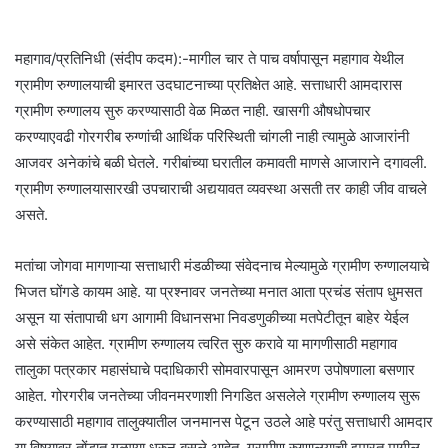
n
d
a
महागाव/प्रतिनिधी (संदीप कदम):-मागील चार ते पाच वर्षापासून महागाव येथील
n
ग्रामीण रुग्णालयाची इमारत उदघाटनाच्या प्रतिक्षेत आहे. सत्ताधारी आमदारास
e
ग्रामीण रुग्णालय सुरु करण्यासाठी वेळ मिळत नाही. खासगी औषधोपचार
m
करण्याएवढी गोरगरीब रुग्णांची आर्थिक परिस्थिती चांगली नाही त्यामुळे आजारांनी
a
आजवर अनेकांचे बळी घेतले. गरीबांच्या घरातील कमावती माणसे आजाराने दगावली.
i
ग्रामीण रुग्णालयासारखी उपचाराची अद्ययावत व्यवस्था असती तर काही जीव वाचले
l
असते.
मतांचा जोगवा मागणाऱ्या सत्ताधारी मंडळीच्या संवेदनाच मेल्यामुळे ग्रामीण रुग्णालयाचे
भिजत घोंगडे कायम आहे. या प्रश्नावर जनतेच्या मनात आता प्रचंड संताप धुमसत
असून या संतापाची धग आगामी विधानसभा निवडणुकीच्या मतपेटीतून बाहेर येईल
असे संकेत आहेत. ग्रामीण रुग्णालय त्वरित सुरु करावे या मागणीसाठी महागाव
तालुका पत्रकार महासंघाचे पदाधिकारी सोमवारपासून आमरण उपोषणाला बसणार
आहेत. गोरगरीब जनतेच्या जीवनमरणाशी निगडित असलेले ग्रामीण रुग्णालय सुरू
करण्यासाठी महागाव तालुक्यातील जनमानस पेटून उठले आहे परंतु सत्ताधारी आमदार
या विषयावर तोंडात गुळण्या धरुन बसले आहेत. ग्रामीण रुग्णालयाची इमारत मागील