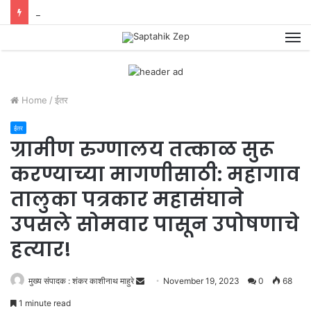
महसूल दिनानिमित्त लोकाभिमुख कार्य करणाऱ्या अधिकाऱी व कर्मचाऱ्याचा गौरव !
M
Home
/
ईतर
ईतर
ग्रामीण रुग्णालय तत्काळ सुरू
करण्याच्या मागणीसाठी: महागाव
तालुका पत्रकार महासंघाने
उपसले सोमवार पासून उपोषणाचे
हत्यार!
मुख्य संपादक : शंकर काशीनाथ माहुरे
S
November 19, 2023
0
68
e
1 minute read