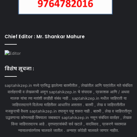
Chief Editor : Mr. Shankar Mahure
विशेष सूचना :
saptahikzep.in मध्ये प्रसिद्ध झालेल्या बातमीतील , लेखांतील आणि पत्रांतील मते संबंधित
वार्ताहराची व लेखकाची असून saptahikzep.in चे संपादक , प्रकाशक आणि / अथवा
मालक यांचा त्या मतांशी काहीही संबंध नाही . saptahikzep.in मधील जाहिराती या
जाहिरातदाराने दिलेल्या माहितीवर आधारित असतात . बातमी , लेख व जाहिरातीतील
मजकुराची वैधता saptahikzep.in तपासून पाहू शकत नाही . बातमी , लेख व जाहिरातीतून
उद्भवणाऱ्या कोणत्याही विषयाला जबाबदार saptahikzep.in नसून संबंधित वार्ताहर , लेखक
किंवा जाहिरातदारच आहे . वृत्तपत्रासंबंधी सर्व खटले , वादविवाद , प्रकरणे यवतमाळ
न्यायालयांतर्गतच चालवले जातील . अन्यत्र कोठेही चालवले जाणार नाहीत.