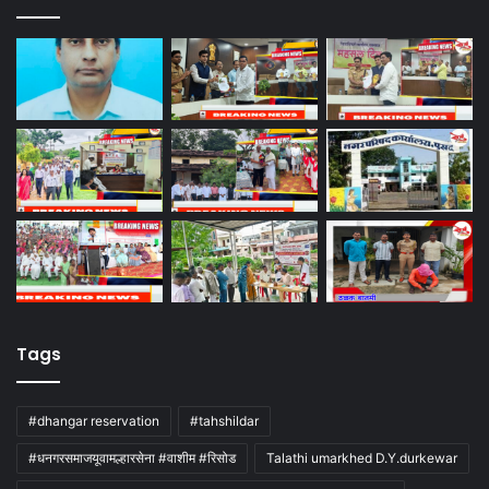
Tags
#dhangar reservation
#tahshildar
#धनगरसमाजयूवामल्हारसेना #वाशीम #रिसोड
Talathi umarkhed D.Y.durkewar