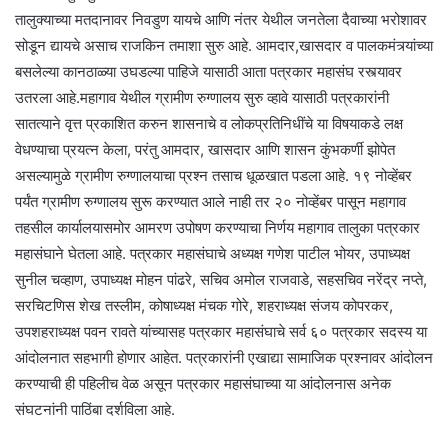
तालुक्याच्या मतदानावर निवडुण यायचे आणि नंतर येथील जनतेला दैवाच्या भरोशावर
सोडून द्यायचे असाच राजकिन तमाशा सुरु आहे. आमदार,खासदार व पालकमंत्र्यांच्या
बसलेल्या कानठाळ्या उघडल्या पाहिजे यासाठी आता पत्रकार महासंघ रस्त्यावर
उतरला आहे.महागाव येथील ग्रामीण रुग्णालय सुरु व्हावे यासाठी पत्रकारांनी
सातत्याने वृत्त प्रकाशित करुन शासनाचे व लोकप्रतिनिधींचे या विषयाकडे लक्ष
वेधण्याचा प्रयत्न केला, परंतु आमदार, खासदार आणि शासन कुंभकर्णी झोपेत
असल्यामुळे ग्रामीण रुग्णालयाचा प्रश्न तसाच धूळखात पडला आहे. १९ नोव्हेंबर
पर्यंत ग्रामीण रुग्णालय सुरू करण्यात आले नाही तर २० नोव्हेंबर पासून महागाव
तहसील कार्यालयासमोर आमरण उपोषण करण्याचा निर्णय महागाव तालुका पत्रकार
महासंघाने घेतला आहे. पत्रकार महासंघाचे अध्यक्ष गणेश पाटील भोयर, उपाध्यक्ष
सुनील चव्हाण, उपाध्यक्ष मोहन पांढरे, सचिव अमोल राजवाडे, सहसचिव नरेंद्र नप्ते,
सरचिटणिस शेख तस्लीम, कोषाध्यक्ष मंचक गोरे, शहराध्यक्ष संजय कोपरकर,
उपशहराध्यक्ष पवन रावते यांच्यासह पत्रकार महासंघाचे सर्व ६० पत्रकार सदस्य या
आंदोलनात सहभागी होणार आहेत. पत्रकारांनी एखाद्या सामाजिक प्रश्नावर आंदोलन
करण्याची ही पहिलीच वेळ असून पत्रकार महासंघाच्या या आंदोलनास अनेक
संघटनांनी पाठिंबा दर्शविला आहे.