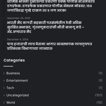
धार्मिक भावना दुखावल्या प्रकरणी चक्क पोलीस स्टेशनवरच
दगडफेक ;दगडफेक प्रकरणात पोलीस अ‍ॅक्शन मोडवर; १५०
जणांविरुद्ध गुन्हे दाखल तर ९ जण अटक!
September 29, 2025
भारती मैंद नागरी सहकारी पतसंस्थेतील ठेवी अधिक
सुरक्षित;सभासद, गुंतवणूकदारांनी भीती बाळगू नये –
ॲड.अप्पाराव मैंद
December 4, 2024
पाच हजाराची लाच घेताना आगार व्यवस्थापक लाचलुचपत
प्रतिबंधक विभागाच्या जाळ्यात!
Categories
Business
(1)
Entertainment
(1)
Tech
(1)
Uncategorized
(101)
World
(10)