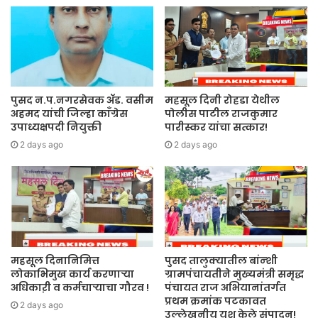
पुसद न.प.नगरसेवक ॲड. वसीम
महसूल दिनी रोहडा येथील
अहमद यांची जिल्हा काँग्रेस
पोलीस पाटील राजकुमार
उपाध्यक्षपदी नियुक्ती
पारीस्कर यांचा सत्कार!
2 days ago
2 days ago
महसूल दिनानिमित्त
पुसद तालुक्यातील बांन्शी
लोकाभिमुख कार्य करणाऱ्या
ग्रामपंचायतीने मुख्यमंत्री समृद्ध
अधिकाऱी व कर्मचाऱ्याचा गौरव !
पंचायत राज अभियानांतर्गत
प्रथम क्रमांक पटकावत
2 days ago
उल्लेखनीय यश केले संपादन!