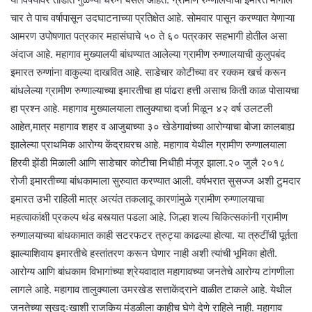
चार ते पाच वर्षापासून उदघाटनाच्या प्रतिक्षेत आहे. सोमवार पासून करण्यात येणाऱ्या
आमरण उपोषणात पत्रकार महासंघाचे ५० ते ६० पत्रकार सहभागी होतील असा
अंदाज आहे. महागाव मुख्यालयी बांधण्यात आलेल्या ग्रामीण रुग्णालयाची कुलुपबंद
इमारत रुग्णांना वाकुल्या दाखवित आहे. साडेचार कोटीच्या वर रक्कम खर्च करून
बांधलेल्या ग्रामीण रुग्णाल्याच्या इमारतीचा हा पांढरा हत्ती असाच किती काळ पोसायचा
हा प्रश्न आहे. महागाव मुख्यालयाला तालुक्याचा दर्जा मिळून ४२ वर्ष उलटली
आहेत,मात्र महागाव शहर व आजुबाच्या ३० खेडेगावांच्या आरोग्याचा बोजा कालबाह्य
झालेल्या प्राथमिक आरोग्य केंद्रावरच आहे. महागाव येथील ग्रामीण रुग्णालयाला
हिरवी झेंडी मिळाली आणि साडेचार कोटीचा निधीही मंजूर झाला.२० जुलै २०१८
रोजी इमारतीच्या बांधकामाला सुरुवात करण्यात आली. वर्षभरात सुसज्ज अशी टुमदार
इमारत उभी राहिली मात्र अत्यंत तकलादू कारणांमुळे ग्रामीण रुग्णालयाचा
महत्वाकांक्षी प्रकल्प थंड बस्त्यात पडला आहे. जिल्हा शल्य चिकित्सकांनी ग्रामीण
रुग्णालयाच्या बांधकामात काही सटरफटर त्रुट्या काढल्या होत्या. या त्रुटींची पूर्तता
झाल्याशिवाय इमारतीचे हस्तांतरण करून घेणार नाही अशी त्यांची भूमिका होती.
आरोग्य आणि बांधकाम विभागांच्या श्रेयवादात महागावच्या जनतेचे आरोग्य टांगणीला
लागले आहे. महागाव तालुक्याला उमरखेड सत्ताकेंद्राने वाळीत टाकले आहे. येथील
जनतेच्या सुखदुःखाशी राजकिय मंडळीला काहीच घेणे देणे राहिले नाही. महागाव