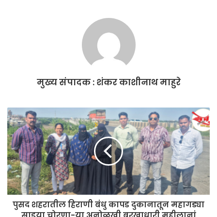
c
itt
ai
at
ar
e
er
l
s
e
b
A
o
p
o
p
मुख्य संपादक : शंकर काशीनाथ माहुरे
k
पुसद शहरातील हिराणी बंधु कापड दुकानातून महागड्या
साडया चोरणा-या अनोळखी बुरखाधारी महीलानां