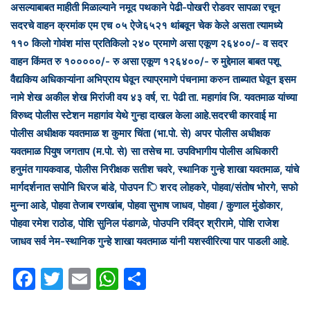
असल्याबाबत माहीती मिळाल्याने नमूद पथकाने पेढी-पोखरी रोडवर सापळा रचून
सदरचे वाहन क्रमांक एम एच ०५ ऐजे६५२१ थांबवून चेक केले असता त्यामध्ये
११० किलो गोवंश मांस प्रतिकिलो २४० प्रमाणे असा एकूण २६४००/- व सदर
वाहन किंमत रु १०००००/- रु असा एकूण १२६४००/- रु मुद्देमाल बाबत पशू
वैद्यकिय अधिकाऱ्यांना अभिप्राय घेवून त्याप्रमाणे पंचनामा करुन ताब्यात घेवून इसम
नामे शेख अकील शेख मिरांजी वय ४३ वर्ष, रा. पेढी ता. महागांव जि. यवतमाळ यांच्या
विरुध्द पोलीस स्टेशन महागांव येथे गुन्हा दाखल केला आहे.सदरची कारवाई मा
पोलीस अधीक्षक यवतमाळ श कुमार चिंता (भा.पो. से) अपर पोलीस अधीक्षक
यवतमाळ पियुष जगताप (म.पो. से) सा तसेच मा. उपविभागीय पोलीस अधिकारी
हनुमंत गायकवाड, पोलीस निरीक्षक सतीश चवरे, स्थानिक गुन्हे शाखा यवतमाळ, यांचे
मार्गदर्शनात सपोनि धिरज बांडे, पोउपन ि शरद लोहकरे, पोहवा/संतोष भोरगे, सफो
मुन्ना आडे, पोहवा तेजाब रणखांब, पोहवा सुभाष जाधव, पोहवा / कुणाल मुंडोकार,
पोहवा रमेश राठोड, पोशि सुनिल पंडागळे, पोउपनि रविंद्र श्रीरामे, पोशि राजेश
जाधव सर्व नेम-स्थानिक गुन्हे शाखा यवतमाळ यांनी यशस्वीरित्या पार पाडली आहे.
F
T
E
W
S
a
w
m
h
h