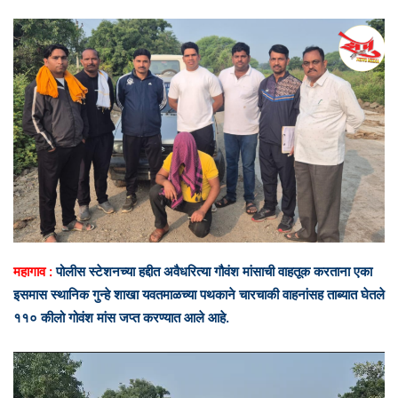
n
d
a
n
e
m
a
i
l
महागाव :
पोलीस स्टेशनच्या हद्दीत अवैधरित्या गौवंश मांसाची वाहतूक करताना एका
इसमास स्थानिक गुन्हे शाखा यवतमाळच्या पथकाने चारचाकी वाहनांसह ताब्यात घेतले
११० कीलो गोवंश मांस जप्त करण्यात आले आहे.
Video
Player