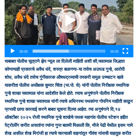
00:00
00:05
याबाबत पोलीस सूत्राने झेप न्यूज ला दिलेली माहिती अशी की,यवतमाळ जिल्हात
कोणत्याही प्रकारचे अवैध धंदे, शस्त्र बाळगणा-या तसेच अउघड गुन्हे, आरोपी
शोध, अवैध धंदे तसेच गुंगीकारक औषधद्रव्याची तस्करी समुळ उच्चाटन व्हावे
याकरीता पोलीस अधीक्षक कुमार चिंता (भा.पो. से) यांनी पोलीस निरीक्षक स्थानिक
गुन्हे शाखा यवतमाळ यांना आदेशीत केले होते. त्याच अनुषंगाने पोलीस निरीक्षक
स्थानिक गुन्हे शाखा यवतमाळ यांनी त्याचे अधिनस्थ पथकांना गोपनिय माहीती काढून
प्रभावी छापा कारवाई करणे बाबत सूचना दिल्या आहेत. त्या अनुषंगाने दि,१४
ऑक्टोंबर २०२५ रोजी स्थानिक गुन्हे शाखेचे पथक महागांव पोलीस स्टेशन हद्दीत
पेट्रोलींग करीत असतांना त्यांना गुप्त बातमी मिळाली कि, मौजे पेढी येथील इसम नामे
शेख अकील शेख मिरांजी हा त्याचे चारचाकी वाहनांतून गौवंश मांसची वाहतुक करीत