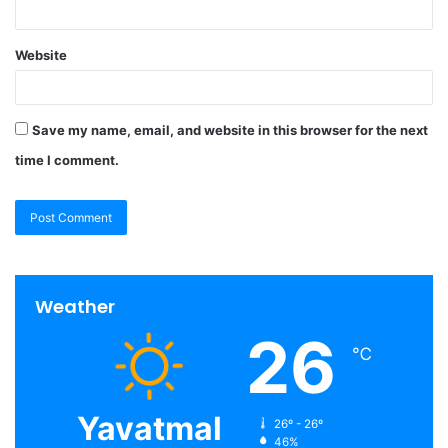
Website
Save my name, email, and website in this browser for the next
time I comment.
Weather
26
℃
Yavatmal
26º - 26º
46%