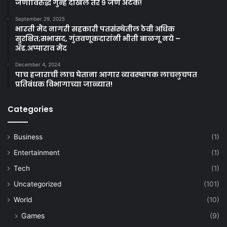
जणांविरुद्ध गुन्हे दाखल तर ९ जण अटक!
September 29, 2025
भारती मैंद नागरी सहकारी पतसंस्थेतील ठेवी अधिक
सुरक्षित;सभासद, गुंतवणूकदारांनी भीती बाळगू नये –
ॲड.अप्पाराव मैंद
December 4, 2024
पाच हजाराची लाच घेताना आगार व्यवस्थापक लाचलुचपत
प्रतिबंधक विभागाच्या जाळ्यात!
Categories
Business
(1)
Entertainment
(1)
Tech
(1)
Uncategorized
(101)
World
(10)
Games
(9)