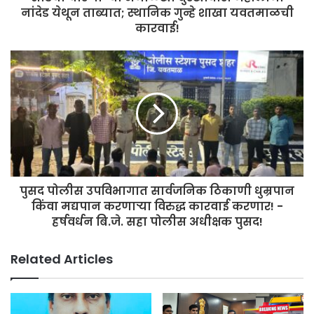
नांदेड येथून ताब्यात; स्थानिक गुन्हे शाखा यवतमाळची
कारवाई!
पुसद पोलीस उपविभागात सार्वजनिक ठिकाणी धुम्रपान
किंवा मद्यपान करणाऱ्या विरुद्ध कारवाई करणार! -
हर्षवर्धन बि.जे. सहा पोलीस अधीक्षक पुसद!
Related Articles