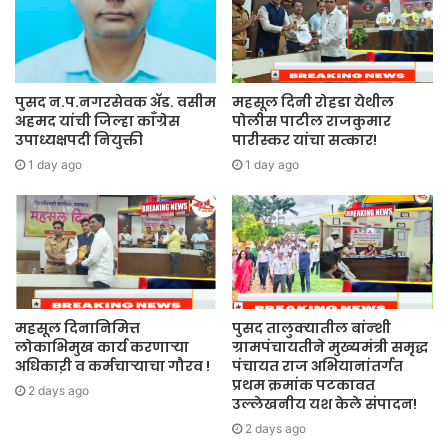
पुसद न.प.नगरसेवक ॲड. वसीम
महसूल दिनी रोहडा येथील
अहमद यांची जिल्हा काँग्रेस
पोलीस पाटील राजकुमार
उपाध्यक्षपदी नियुक्ती
पारीस्कर यांचा सत्कार!
1 day ago
1 day ago
महसूल दिनानिमित्त
पुसद तालुक्यातील बांन्शी
लोकाभिमुख कार्य करणाऱ्या
ग्रामपंचायतीने मुख्यमंत्री समृद्ध
अधिकाऱी व कर्मचाऱ्याचा गौरव !
पंचायत राज अभियानांतर्गत
प्रथम क्रमांक पटकावत
2 days ago
उल्लेखनीय यश केले संपादन!
2 days ago