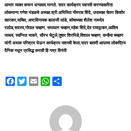
आभार व्यक्त करून धन्यवाद मानले. सदर कार्यक्रम यशस्वी करण्याकरिता
लोकमान्य गणेश मंडळचे अध्यक्ष.श्री.अभिजित भीमराव शिंदे, उपाध्यक्ष चेतन किशोर
खारकर,सचिव, अष्टविनायक बालाजी लांडे, कोषाध्यक्ष शैलेश नामदेव
राठोड,सदस्य,गोपाल चव्हाण, समाधान चव्हाण,महेश शिंदे,देव रायपूरकर,आशिष
जाधव, स्वप्निल भाकरे, सौरभ चेटुले,तुषार शिरभिडे,विशाल चव्हाण, कन्हैया चव्हाण
यांनी अथक परिश्रम घेऊन कार्यक्रम यशस्वी केला.सदर बातमी आपल्या लोकप्रिय
दैनिक मधून प्रसिद्ध करावी हि नम्र विनंती
F
T
E
W
S
a
w
m
h
h
c
itt
ai
at
ar
e
er
l
s
e
b
A
o
p