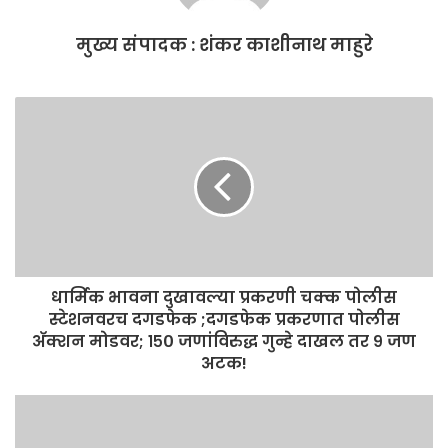
o
p
मुख्य संपादक : शंकर काशीनाथ माहुरे
k
धार्मिक भावना दुखावल्या प्रकरणी चक्क पोलीस
स्टेशनवरच दगडफेक ;दगडफेक प्रकरणात पोलीस
अ‍ॅक्शन मोडवर; १५० जणांविरुद्ध गुन्हे दाखल तर ९ जण
अटक!