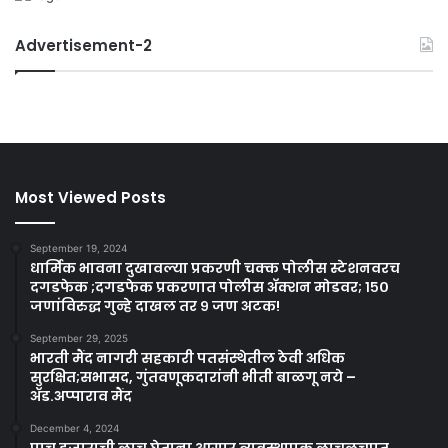
Advertisement-2
Most Viewed Posts
September 19, 2024
धार्मिक भावना दुखावल्या प्रकरणी चक्क पोलीस स्टेशनवरच
दगडफेक ;दगडफेक प्रकरणात पोलीस अ‍ॅक्शन मोडवर; १५०
जणांविरुद्ध गुन्हे दाखल तर ९ जण अटक!
September 29, 2025
भारती मैंद नागरी सहकारी पतसंस्थेतील ठेवी अधिक
सुरक्षित;सभासद, गुंतवणूकदारांनी भीती बाळगू नये –
ॲड.अप्पाराव मैंद
December 4, 2024
पाच हजाराची लाच घेताना आगार व्यवस्थापक लाचलुचपत