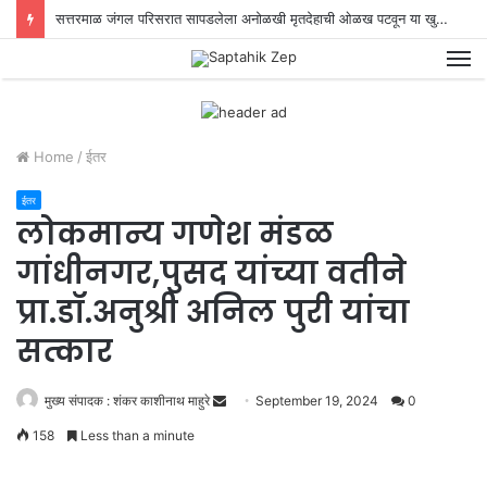
सत्तरमाळ जंगल परिसरात सापडलेला अनोळखी मृतदेहाची ओळख पटवून या खुनाचा छडा लावण्यात स्थानिक गुन्हे शाखेच्या पोलिसांना यश!
M
Home
/
ईतर
ईतर
लोकमान्य गणेश मंडळ
गांधीनगर,पुसद यांच्या वतीने
प्रा.डॉ.अनुश्री अनिल पुरी यांचा
सत्कार
मुख्य संपादक : शंकर काशीनाथ माहुरे
S
September 19, 2024
0
e
158
Less than a minute
n
d