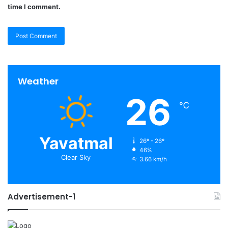
time I comment.
Weather
26
℃
Yavatmal
26º - 26º
46%
Clear Sky
3.66 km/h
Advertisement-1