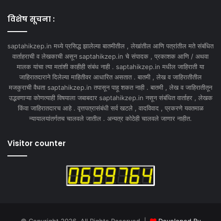
विशेष सूचना :
saptahikzep.in मध्ये प्रसिद्ध झालेल्या बातमीतील , लेखांतील आणि पत्रांतील मते संबंधित
वार्ताहराची व लेखकाची असून saptahikzep.in चे संपादक , प्रकाशक आणि / अथवा
मालक यांचा त्या मतांशी काहीही संबंध नाही . saptahikzep.in मधील जाहिराती या
जाहिरातदाराने दिलेल्या माहितीवर आधारित असतात . बातमी , लेख व जाहिरातीतील
मजकुराची वैधता saptahikzep.in तपासून पाहू शकत नाही . बातमी , लेख व जाहिरातीतून
उद्भवणाऱ्या कोणत्याही विषयाला जबाबदार saptahikzep.in नसून संबंधित वार्ताहर , लेखक
किंवा जाहिरातदारच आहे . वृत्तपत्रासंबंधी सर्व खटले , वादविवाद , प्रकरणे यवतमाळ
न्यायालयांतर्गतच चालवले जातील . अन्यत्र कोठेही चालवले जाणार नाहीत.
Visitor counter
© Copyright 2026, All Rights Reserved |
Developed By