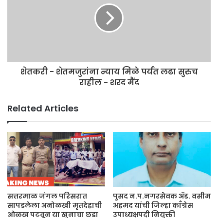
शेतकरी - शेतमजुरांना न्याय मिळे पर्यंत लढा सुरुच
राहील - शरद मैंद
Related Articles
सत्तरमाळ जंगल परिसरात
पुसद न.प.नगरसेवक ॲड. वसीम
सापडलेला अनोळखी मृतदेहाची
अहमद यांची जिल्हा काँग्रेस
ओळख पटवून या खुनाचा छडा
उपाध्यक्षपदी नियुक्ती