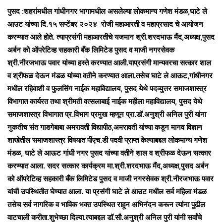
a
पुसद :शहरांमधील गांधीनगर भागामधील असलेल्या लोकमान्य गणेश मंडळ,घाटे ले
n
आउट यांच्या दि.१५ सप्टेंबर २०२४ रोजी महाआरती व महाप्रसाद चे आयोजन
e
करण्यात आले होते. त्याप्रसंगी महाआरतीचे यजमान श्री.शरदभाऊ मैंद,अध्यक्ष,पुसद
m
अर्बन को ऑपरेटिव्ह सहकारी बँक लिमिटेड पुसद व माजी नगरसेवक
a
श्री.नीरजभाऊ पवार यांच्या हस्ते करण्यात आली.याप्रसंगी मान्यवरचा सत्कार शाल
i
व श्रीफळ देऊन मंडळ यांच्या वतीने करण्यात आला.तसेच घाटे ले आऊट,गांधीनगर
l
मधील रहिवाशी व फुलसिंग नाईक महाविद्यालय, पुसद येथे पदव्युत्तर समाजशास्त्र
विभागात कार्यरत तथा श्रीमती वत्सलाबाई नाईक महीला महाविद्यालय, पुसद येथे
समाजशास्त्र विभागात प्र.विभाग प्रमुख म्हणून प्रा.डॉ.अनुश्री अनिल पुरी यांना
नुकतीच संत गाडगेबाबा अमरावती विद्यापीठ,अमरावती यांच्या कडून मानव विज्ञान
शाखेतील समाजशास्त्र विषयात पीएच.डी पदवी प्राप्त केल्याबद्दल लोकमान्य गणेश
मंडळ, घाटे ले आऊट गांधी नगर पुसद यांच्या वतीने शाल व श्रीफळ देऊन सत्कार
करण्यात आला. सदर सत्कार कार्यक्रम मा.श्री.शरदभाऊ मैंद,अध्यक्ष,पुसद अर्बन
को ऑपरेटिव्ह सहकारी बँक लिमिटेड पुसद व माजी नगरसेवक श्री.नीरजभाऊ पवार
यांची उपस्थितीत घेण्यात आला. या प्रसंगी घाटे ले आउट मधील सर्व महिला मंडळ
तसेच सर्व नागरिक व भाविक भक्त उपस्थित राहून अभिनंदन करून त्यांना पुढील
वाटचाली करीता.शुभेच्छा दिल्या.त्याबद्दल डॉ.सौ.अनुश्री अनिल पुरी यांनी सर्वांचे