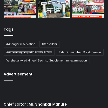
Tags
#dhangar reservation
#tahshildar
#धनगरसमाजयूवामल्हारसेना #वाशीम #रिसोड
Talathi umarkhed D.Y.durkewar
Varshagaikwad Hingoli Ssc hsc Supplementary examination
Advertisement
Chief Editor : Mr. Shankar Mahure