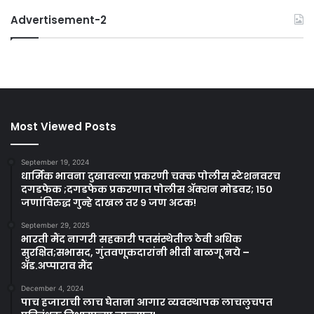
Advertisement-2
Most Viewed Posts
September 19, 2024
धार्मिक भावना दुखावल्या प्रकरणी चक्क पोलीस स्टेशनवरच
दगडफेक ;दगडफेक प्रकरणात पोलीस अ‍ॅक्शन मोडवर; १५०
जणांविरुद्ध गुन्हे दाखल तर ९ जण अटक!
September 29, 2025
भारती मैंद नागरी सहकारी पतसंस्थेतील ठेवी अधिक
सुरक्षित;सभासद, गुंतवणूकदारांनी भीती बाळगू नये –
ॲड.अप्पाराव मैंद
December 4, 2024
पाच हजाराची लाच घेताना आगार व्यवस्थापक लाचलुचपत