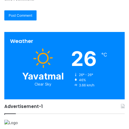
Weather
26
℃
Yavatmal
26º - 26º
46%
Clear Sky
3.66 km/h
Advertisement-1