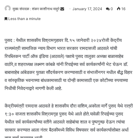
मुख्य संपादक : शंकर काशीनाथ माहुरे
S
January 17, 2024
0
16
e
Less than a minute
n
d
a
पुसद : येथील शासकीय विश्रामगृहावर दि.१५ जानेवारी २०२४रोजी केंद्रीय
n
राज्यमंत्री सामाजिक न्याय विभाग भारत सरकार रामदासजी आठवले यांची
e
रिपब्लिकन पार्टी ऑफ इंडिया (आठवले) पक्षाचे पुसद तालुका अध्यक्ष बाळासाहेब
m
वाठोरे,व शहराध्यक्ष लक्ष्मण कांबळे यांनी रिपाईच्या सर्व कार्यकर्त्यांनी भेट घेऊन डॉ.
a
बाबासाहेब आंबेडकर पुतळा सौंदर्यकरण करण्यासाठी व संभाजीनगर मधील बौद्ध विहार
i
व सांस्कृतिक भवनाच्या बांधकामासाठी या दोन्ही कामासाठी एक कोटीच्या रुपयाच्या
l
निधीची निवेदनाद्वारे मागणी केली आहे.
केंद्रीयमंत्री रामदास आठवले हे शासकीय दौरा वाशिम,अकोला मार्गे पुसद येथे रात्री
९:३० वाजता शासकीय विश्रामगृह पुसद येथे आले होते.यावेळी रिपाईच्या पुसद
येथील सर्व कार्यकर्त्यांच्या वतीने आठवले साहेबांचा शाल व पुष्पगुच्छ देऊन त्यांचा
सत्कार करण्यात आला नंतर बैठकीमध्ये विविध विषयावर सर्व कार्यकर्त्यासोबत अर्धा
तास चर्चा करण्यात आली.