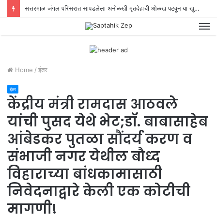
सत्तरमाळ जंगल परिसरात सापडलेला अनोळखी मृतदेहाची ओळख पटवून या खुनाचा छडा लावण्यात स्थानिक गुन्हे शाखेच्या पोलिसांना यश!
M
Home
/
ईतर
ईतर
केंद्रीय मंत्री रामदास आठवले
यांची पुसद येथे भेट;डॉ. बाबासाहेब
आंबेडकर पुतळा सौंदर्य करण व
संभाजी नगर येथील बौध्द
विहाराच्या बांधकामासाठी
निवेदनाद्वारे केली एक कोटीची
मागणी!