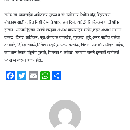
तसेच डॉ. बाबासाहेब आंबेडकर पुतळा व संभाजीनगर येथील बौद्ध विहाराच्या
बांधकामासाठी त्वरित निधी देण्याचे आश्वासन दिले. यावेळी रिपब्लिकन पार्टी ऑफ
इंडिया (आठवले)पुसद पक्षाचे तालुका अध्यक्ष बाळासाहेब वाठोरे,शहर अध्यक्ष लक्ष्मण
कांबळे, दिनेश खांडेकर, प्रा.अंबादास वानखेडे, प्रकाश धुळे,अमर पाटील,वसंता
वाघमारे, दिनेश सावळे,नितेश खंदारे,भास्कर बन्सोड, विशाल पडघणे,राजेंद्र नाईक,
समाधान केवटे,पांडुरंग पुलाते, भिमराव ग.कांबळे, जयराम मातने इत्यादी कार्यकर्ते
स्वाक्षऱ्या करून हजर होते..
F
T
E
W
S
a
w
m
h
h
c
itt
ai
at
ar
e
er
l
s
e
b
A
o
p