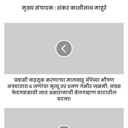
o
p
मुख्य संपादक : शंकर काशीनाथ माहुरे
k
प्रवासी वाहतूक करणाऱ्या मालवाहू ॲपेच्या भीषण
अपघातात ६ जणांचा मृत्यू तर ९जण गंभीर जखमी; नवस
फेडण्यासाठी जात असतानाची बेलगव्हाण घाटातील
घटना!