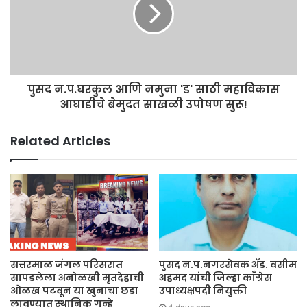
पुसद न.प.घरकुल आणि नमुना 'ड' साठी महाविकास
आघाडीचे बेमुदत साखळी उपोषण सुरू!
Related Articles
सत्तरमाळ जंगल परिसरात
पुसद न.प.नगरसेवक ॲड. वसीम
सापडलेला अनोळखी मृतदेहाची
अहमद यांची जिल्हा काँग्रेस
ओळख पटवून या खुनाचा छडा
उपाध्यक्षपदी नियुक्ती
लावण्यात स्थानिक गुन्हे