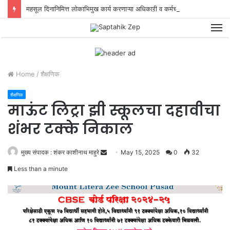
महसूल दिनानिमित्त लोकाभिमुख कार्य करणाऱ्या अधिकाऱी व कर्मचाऱ्याचा गौरव !
M
Home
/
शैक्षणिक
शैक्षणिक
माऊंट लिट्रा झी स्कूलचा दहावीचा
शंभर टक्के निकाल
मुख्य संपादक : शंकर काशीनाथ माहुरे
S
May 15, 2025
0
32
e
Less than a minute
n
d
a
n
e