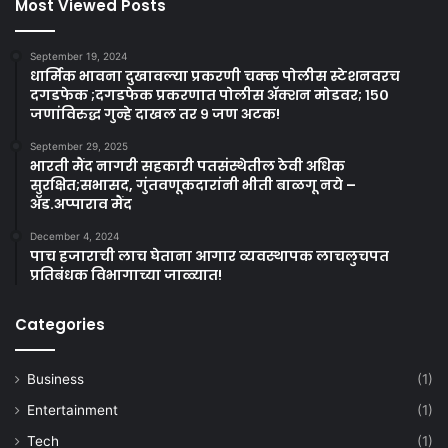
Most Viewed Posts
September 19, 2024
धार्मिक भावना दुखावल्या प्रकरणी चक्क पोलीस स्टेशनवरच
दगडफेक ;दगडफेक प्रकरणात पोलीस अ‍ॅक्शन मोडवर; १५०
जणांविरुद्ध गुन्हे दाखल तर ९ जण अटक!
September 29, 2025
भारती मैंद नागरी सहकारी पतसंस्थेतील ठेवी अधिक
सुरक्षित;सभासद, गुंतवणूकदारांनी भीती बाळगू नये –
ॲड.अप्पाराव मैंद
December 4, 2024
पाच हजाराची लाच घेताना आगार व्यवस्थापक लाचलुचपत
प्रतिबंधक विभागाच्या जाळ्यात!
Categories
Business
(1)
Entertainment
(1)
Tech
(1)