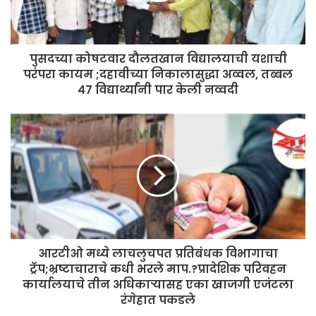
पुसदच्या कोषटवार दौलतखान विद्यालयाची यशाची
परंपरा कायम ;दहावीच्या निकालासुद्धा अव्वल, तब्बल
४७ विद्यार्थ्यांनी पार केली नव्वदी
आरटीओ मध्ये लाचलुचपत प्रतिबंधक विभागाचा
ट्रॅप;भ्रष्टाचाराचे कधी भरले माप.?प्रादेशिक परिवहन
कार्यालयाचे तीन अधिकाऱ्यासह एका खाजगी एजंटला
रंगेहात पकडले