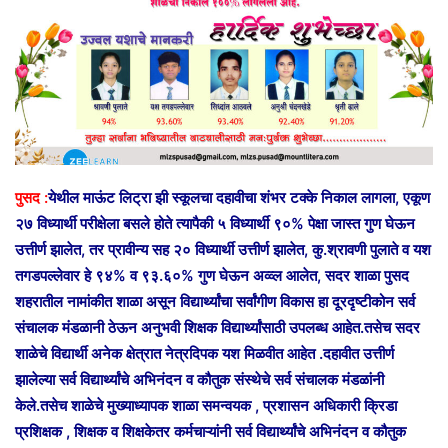
m
a
i
l
पुसद :
येथील माऊंट लिट्रा झी स्कूलचा दहावीचा शंभर टक्के निकाल लागला, एकूण
२७ विध्यार्थी परीक्षेला बसले होते त्यापैकी ५ विध्यार्थी ९०% पेक्षा जास्त गुण घेऊन
उत्तीर्ण झालेत, तर प्रावीन्य सह २० विध्यार्थी उत्तीर्ण झालेत, कु.श्रावणी पुलाते व यश
तगडपल्लेवार हे ९४% व ९३.६०% गुण घेऊन अव्व्ल आलेत, सदर शाळा पुसद
शहरातील नामांकीत शाळा असून विद्यार्थ्यांचा सर्वांगीण विकास हा दूरदृष्टीकोन सर्व
संचालक मंडळानी ठेऊन अनुभवी शिक्षक विद्यार्थ्यांसाठी उपलब्ध आहेत.तसेच सदर
शाळेचे विद्यार्थी अनेक क्षेत्रात नेत्रदिपक यश मिळवीत आहेत .दहावीत उत्तीर्ण
झालेल्या सर्व विद्यार्थ्यांचे अभिनंदन व कौतुक संस्थेचे सर्व संचालक मंडळांनी
केले.तसेच शाळेचे मुख्याध्यापक शाळा समन्वयक , प्रशासन अधिकारी क्रिडा
प्रशिक्षक , शिक्षक व शिक्षकेतर कर्मचाऱ्यांनी सर्व विद्यार्थ्यांचे अभिनंदन व कौतुक