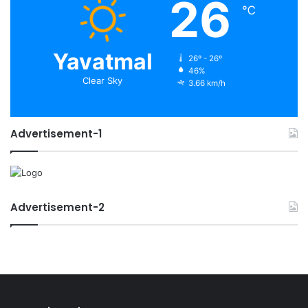
26
℃
Yavatmal
26º - 26º
46%
Clear Sky
3.66 km/h
Advertisement-1
Advertisement-2