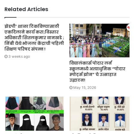
Related Articles
झेडपी’ शाळा टिकविण्यासाठी
एकदिलाने कार्य करा;विस्तार
अधिकारी शितलकुमार वानखडे ;
निंबी येथे भोजला केंद्राची पहिली
शिक्षण परिषद संपन्न !
3 weeks ago
विद्यालंकार्स पोदार लर्न
स्कूलमध्ये अत्याधुनिक “पोदार
स्पोर्ट्स झोन” चे उत्साहात
उद्घाटन!
May 15, 2026