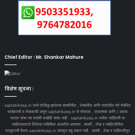
Chief Editor : Mr. Shankar Mahure
विशेष सूचना :
saptahikzep.in मध्ये प्रसिद्ध झालेल्या बातमीतील , लेखांतील आणि पत्रांतील मते संबंधित
वार्ताहराची व लेखकाची असून saptahikzep.in चे संपादक , प्रकाशक आणि / अथवा
मालक यांचा त्या मतांशी काहीही संबंध नाही . saptahikzep.in मधील जाहिराती या
जाहिरातदाराने दिलेल्या माहितीवर आधारित असतात . बातमी , लेख व जाहिरातीतील
मजकुराची वैधता saptahikzep.in तपासून पाहू शकत नाही . बातमी , लेख व जाहिरातीतून