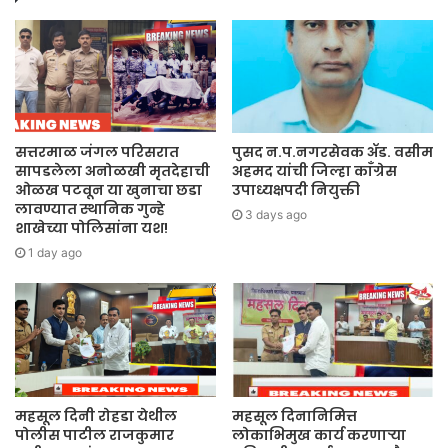
सत्तरमाळ जंगल परिसरात
पुसद न.प.नगरसेवक ॲड. वसीम
सापडलेला अनोळखी मृतदेहाची
अहमद यांची जिल्हा काँग्रेस
ओळख पटवून या खुनाचा छडा
उपाध्यक्षपदी नियुक्ती
लावण्यात स्थानिक गुन्हे
3 days ago
शाखेच्या पोलिसांना यश!
1 day ago
महसूल दिनी रोहडा येथील
महसूल दिनानिमित्त
पोलीस पाटील राजकुमार
लोकाभिमुख कार्य करणाऱ्या