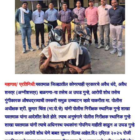
a
n
e
m
a
i
l
महागाव/ प्रतिनिधी:
यवतमाळ जिल्ह्यातील कोणत्याही प्रकारचे अवैध धंदे, अवैध
शस्त्र (अग्नीशस्त्र) बाळगणा-या तसेच अ उघड गुन्हे, आरोपी शोध तसेच
गुंगीकारक औषधद्रव्याची तस्करी समुळ उच्चाटन व्हावे याकरीता मा. पोलीस
अधीक्षक श्री. कुमार चिंता (भा.पो.से) यांनी पोलीस निरीक्षक स्थानिक गुन्हे शाखा
यवतमाळ यांना आदेशीत केले होते. त्याच अनुषंगाने पोलीस निरीक्षक स्थानिक गुन्हे
शाखा यवतमाळ यांनी त्याचे अधिनस्थ पथकांना गोपनिय माहीती काढून अ उघड गुन्हे
उघड करुन आरोपी शोध घेणे बाबत सुचना दिल्या आहेत.दि२ एप्रिल २०२५ रोजी