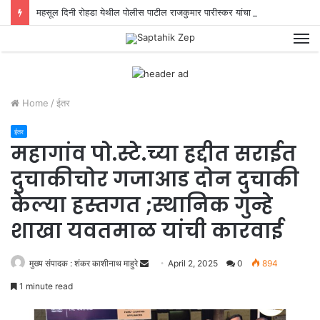
महसूल दिनी रोहडा येथील पोलीस पाटील राजकुमार पारीस्कर यांचा सत्कार!
M
Home
/
ईतर
ईतर
महागांव पो.स्टे.च्या हद्दीत सराईत
दुचाकीचोर गजाआड दोन दुचाकी
केल्या हस्तगत ;स्थानिक गुन्हे
शाखा यवतमाळ यांची कारवाई
मुख्य संपादक : शंकर काशीनाथ माहुरे
S
April 2, 2025
0
894
e
1 minute read
n
d