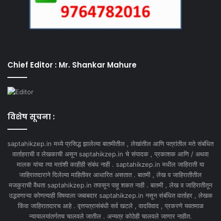
Chief Editor : Mr. Shankar Mahure
विशेष सूचना :
saptahikzep.in मध्ये प्रसिद्ध झालेल्या बातमीतील , लेखांतील आणि पत्रांतील मते संबंधित
वार्ताहराची व लेखकाची असून saptahikzep.in चे संपादक , प्रकाशक आणि / अथवा
मालक यांचा त्या मतांशी काहीही संबंध नाही . saptahikzep.in मधील जाहिराती या
जाहिरातदाराने दिलेल्या माहितीवर आधारित असतात . बातमी , लेख व जाहिरातीतील
मजकुराची वैधता saptahikzep.in तपासून पाहू शकत नाही . बातमी , लेख व जाहिरातीतून
उद्भवणाऱ्या कोणत्याही विषयाला जबाबदार saptahikzep.in नसून संबंधित वार्ताहर , लेखक
किंवा जाहिरातदारच आहे . वृत्तपत्रासंबंधी सर्व खटले , वादविवाद , प्रकरणे यवतमाळ
न्यायालयांतर्गतच चालवले जातील . अन्यत्र कोठेही चालवले जाणार नाहीत.