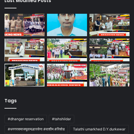
Last Modified Posts
Tags
#dhangar reservation
#tahshildar
#धनगरसमाजयूवामल्हारसेना #वाशीम #रिसोड
Talathi umarkhed D.Y.durkewar