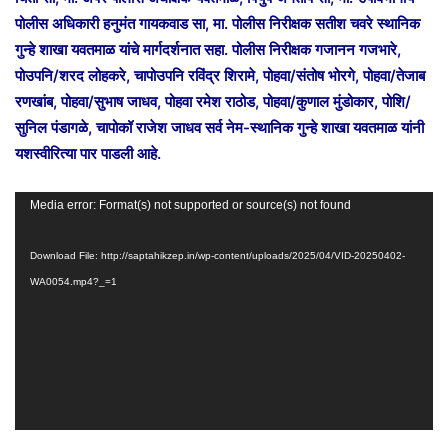
पोलीस अधिकारी हनुमंत गायकवाड सा, मा. पोलीस निरीक्षक सतीश चवरे स्थानिक
गुन्हे शाखा यवतमाळ यांचे मार्गदर्शनात सहा. पोलीस निरीक्षक गजानन गजभारे,
पोउपनि/शरद लोहकरे, चापोउपनि रविंद्र शिरामे, पोहवा/संतोष भोरगे, पोहवा/तेजाब
रणखांब, पोहवा/सुभाष जाधव, पोहवा रमेश राठोड, पोहवा/कुणाल मुंडोकार, पोशि/
सुनिल पंडागळे, चापोकॉ राजेश जाधव सर्व नेम-स्थानिक गुन्हे शाखा यवतमाळ यांनी
यशस्वीरित्या पार पाडली आहे.
Video
Media error: Format(s) not supported or source(s) not found
Player
Download File: http://saptahikzep.in/wp-content/uploads/2025/04/VID-20250402-
WA0054.mp4?_=1