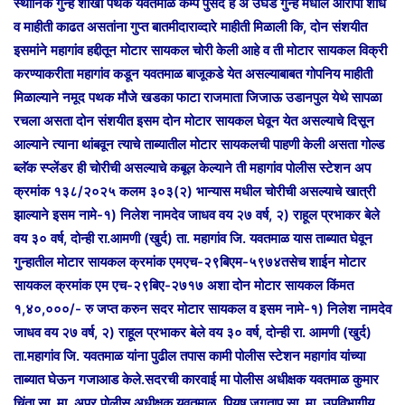
स्थानिक गुन्हे शाखा पथक यवतमाळ कॅम्प पुसद हे अ उघड गुन्हे मधील आरोपी शोध
व माहीती काढत असतांना गुप्त बातमीदाराव्दारे माहीती मिळाली कि, दोन संशयीत
इसमांने महागांव हद्दीतून मोटार सायकल चोरी केली आहे व ती मोटार सायकल विक्री
करण्याकरीता महागांव कडून यवतमाळ बाजूकडे येत असल्याबाबत गोपनिय माहीती
मिळाल्याने नमूद पथक मौजे खडका फाटा राजमाता जिजाऊ उडानपुल येथे सापळा
रचला असता दोन संशयीत इसम दोन मोटार सायकल घेवून येत असल्याचे दिसून
आल्याने त्याना थांबवून त्याचे ताब्यातील मोटार सायकलची पाहणी केली असता गोल्ड
ब्लॅक स्प्लेंडर ही चोरीची असल्याचे कबूल केल्याने ती महागांव पोलीस स्टेशन अप
क्रमांक १३८/२०२५ कलम ३०३(२) भान्यास मधील चोरीची असल्याचे खात्री
झाल्याने इसम नामे-१) निलेश नामदेव जाधव वय २७ वर्ष, २) राहूल प्रभाकर बेले
वय ३० वर्ष, दोन्ही रा.आमणी (खुर्द) ता. महागांव जि. यवतमाळ यास ताब्यात घेवून
गुन्हातील मोटार सायकल क्रमांक एमएच-२९बिएम-५९७४तसेच शाईन मोटार
सायकल क्रमांक एम एच-२९बिए-२७१७ अशा दोन मोटार सायकल किंमत
१,४०,०००/- रु जप्त करुन सदर मोटार सायकल व इसम नामे-१) निलेश नामदेव
जाधव वय २७ वर्ष, २) राहूल प्रभाकर बेले वय ३० वर्ष, दोन्ही रा. आमणी (खुर्द)
ता.महागांव जि. यवतमाळ यांना पुढील तपास कामी पोलीस स्टेशन महागांव यांच्या
ताब्यात घेऊन गजाआड केले.सदरची कारवाई मा पोलीस अधीक्षक यवतमाळ कुमार
चिंता सा, मा. अपर पोलीस अधीक्षक यवतमाळ, पियुष जगताप सा, मा. उपविभागीय