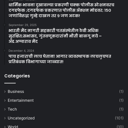
धार्मिक भावना दुखावल्या प्रकरणी चक्क पोलीस स्टेशनवरच
दगडफेक ;दगडफेक प्रकरणात पोलीस अ‍ॅक्शन मोडवर; १५०
जणांविरुद्ध गुन्हे दाखल तर ९ जण अटक!
September 29, 2025
भारती मैंद नागरी सहकारी पतसंस्थेतील ठेवी अधिक
सुरक्षित;सभासद, गुंतवणूकदारांनी भीती बाळगू नये –
ॲड.अप्पाराव मैंद
December 4, 2024
पाच हजाराची लाच घेताना आगार व्यवस्थापक लाचलुचपत
प्रतिबंधक विभागाच्या जाळ्यात!
Categories
Business
(1)
Entertainment
(1)
Tech
(1)
Uncategorized
(101)
World
(10)