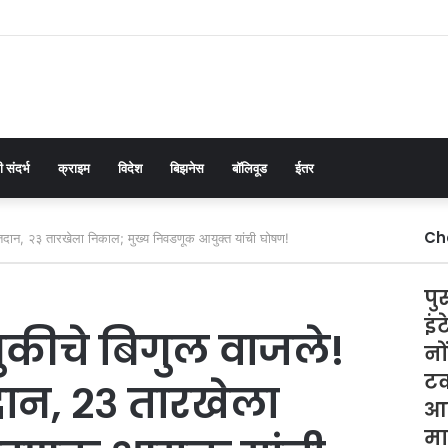
 संदर्भ
क्राइम
विदेश
बिझनेस
बॉलिवूड
ईतर
Ch
मतदान, २३ तारखेला निकाल; मुख्य निवडणूक आयुक्त यांची घोषण!
पु
इं
कीचे बिगुल वाजले!
नो
टक
दान, २३ तारखेला
आश
मा