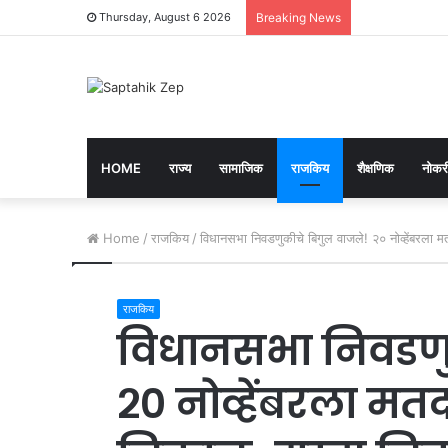
Thursday, August 6 2026
Breaking News
HOME
राज्य
सामाजिक
राजकिय
शैक्षणिक
नोकरी
Home
/
राजकिय
/
विधानसभा निवडणुकीचे बिगुल वाजले! २० नोव्हेंबरला 
राजकिय
विधानसभा निवडणु
२० नोव्हेंबरला मत