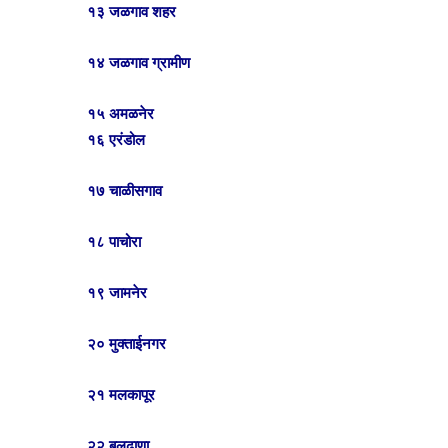
१३ जळगाव शहर
१४ जळगाव ग्रामीण
१५ अमळनेर
१६ एरंडोल
१७ चाळीसगाव
१८ पाचोरा
१९ जामनेर
२० मुक्ताईनगर
२१ मलकापूर
२२ बुलढाणा