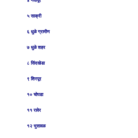
४ नवापूर
५ साक्री
६ धुळे ग्रामीण
७ धुळे शहर
८ सिंदखेडा
९ शिरपूर
१० चोपडा
११ रावेर
१२ भुसावळ