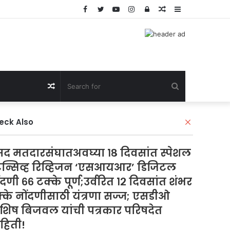
Facebook
Twitter
YouTube
Instagram
Log
Random
Sidebar
In
Article
Search
Random
for
Article
eck Also
C
l
o
सद मतदारसंघातअवघ्या १८ दिवसांत स्पेशल
s
e
टेन्सिव्ह रिव्हिजन ‘एसआयआर’ डिजिटल
ंदणी ६६ टक्के पूर्ण;उर्वरित १२ दिवसांत शंभर
्के नोंदणीसाठी यंत्रणा सज्ज; एसडीओ
िष बिजवल यांची पत्रकार परिषदेत
हिती!