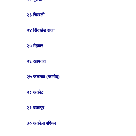
२३ चिखली
२४ सिंदखेड राजा
२५ मेहकर
२६ खामगाव
२७ जळगाव (जामोद)
२८ अकोट
२९ बाळापूर
३० अकोला पश्चिम