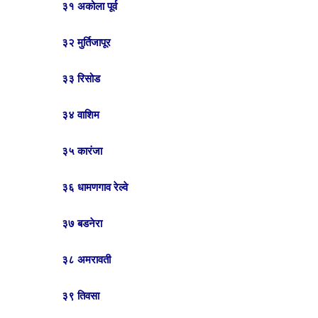
३१ अकोला पूर्व
३२ मुर्तिजापूर
३३ रिसोड
३४ वाशिम
३५ कारंजा
३६ धामणगाव रेल्वे
३७ बडनेरा
३८ अमरावती
३९ तिवसा