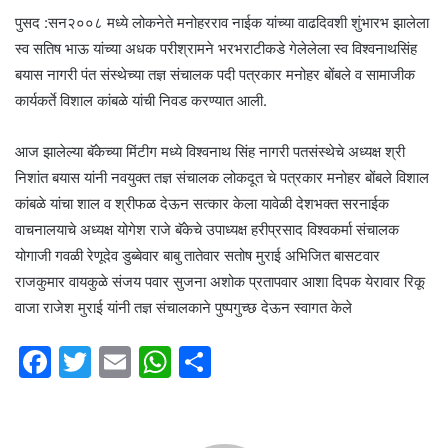
a
पुसद :सन२००८ मध्ये लोकनेते मनोहरराव नाईक यांच्या वाढदिवशी शुंभारभ झालेला
n
स्व सतिष भाऊ यांच्या अधक परीश्रामने भरभराटीकडे गेलेलेला स्व विश्वनाथसिंह
e
बयास नागरी पंत संस्थेच्या तज्ञ संचालक पदी पत्रकार मनोहर बोंबले व सामाजीक
m
कार्यकर्ते विशाल कांबळे यांची निवड करण्यात आली.
a
i
आज झालेल्या बॅकेच्या मिंटीग मध्ये विश्वनाथ सिंह नागरी पतसंस्थेचे अध्यक्ष श्री
l
निशांत बयास यांनी नवयुक्त तज्ञ संचालक लोकदूत चे पत्रकार मनोहर बोंबले विशाल
कांबळे यांचा शाल व श्रीफळ देऊन सत्कार केला यावेळी देशभक्त सरनाईक
वाचनालयाचे अध्यक्ष योगेश राजे बॅकेचे उपाध्यक्ष हरीप्रसाद विश्वकर्मा संचालक
योगाजी गवळी रेणूदेव डुब्बेवार बाबु तातेवार सतोष मुराई अभिजित बासटवार
राजकुमार वायकुळे संजय पवार सुजना अशोक प्रतापवार आशा दिपक येरावार रिकू
वाजा राजेश मुराई यांनी तज्ञ संचालकाने पुष्पगुच्छ देऊन स्वागत केले
F
T
E
W
S
a
w
m
h
h
c
itt
ai
at
ar