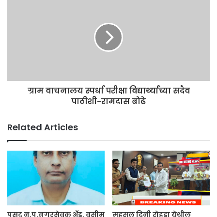
ग्राम वाचनालय स्पर्धा परीक्षा विद्यार्थ्यांच्या सदैव
पाठीशी-रामदास बोढे
Related Articles
पुसद न.प.नगरसेवक ॲड. वसीम
महसूल दिनी रोहडा येथील