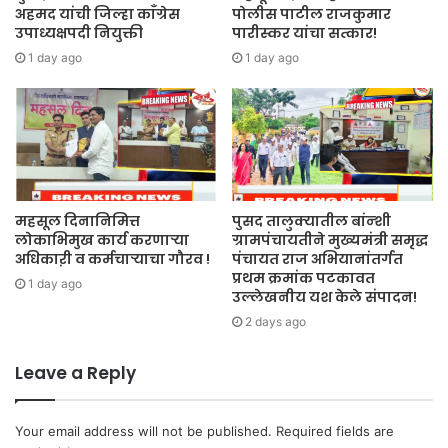
अहमद यांची जिल्हा काँग्रेस
पोलीस पाटील राजकुमार
उपाध्यक्षपदी नियुक्ती
पारीस्कर यांचा सत्कार!
1 day ago
1 day ago
महसूल दिनानिमित्त
पुसद तालुक्यातील बांन्शी
लोकाभिमुख कार्य करणाऱ्या
ग्रामपंचायतीने मुख्यमंत्री समृद्ध
अधिकाऱी व कर्मचाऱ्याचा गौरव !
पंचायत राज अभियानांतर्गत
प्रथम क्रमांक पटकावत
1 day ago
उल्लेखनीय यश केले संपादन!
2 days ago
Leave a Reply
Your email address will not be published.
Required fields are