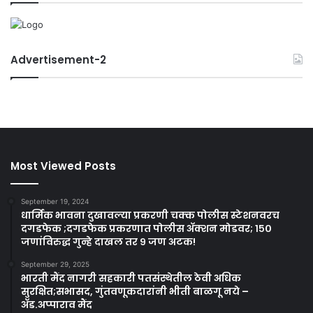
Advertisement-2
Most Viewed Posts
September 19, 2024
धार्मिक भावना दुखावल्या प्रकरणी चक्क पोलीस स्टेशनवरच
दगडफेक ;दगडफेक प्रकरणात पोलीस अ‍ॅक्शन मोडवर; १५०
जणांविरुद्ध गुन्हे दाखल तर ९ जण अटक!
September 29, 2025
भारती मैंद नागरी सहकारी पतसंस्थेतील ठेवी अधिक
सुरक्षित;सभासद, गुंतवणूकदारांनी भीती बाळगू नये –
ॲड.अप्पाराव मैंद