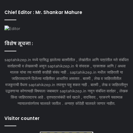
Chief Editor : Mr. Shankar Mahure
विशेष सूचना :
saptahikzep.in मध्ये प्रसिद्ध झालेल्या बातमीतील , लेखांतील आणि पत्रांतील मते संबंधित
वार्ताहराची व लेखकाची असून saptahikzep.in चे संपादक , प्रकाशक आणि / अथवा
मालक यांचा त्या मतांशी काहीही संबंध नाही . saptahikzep.in मधील जाहिराती या
जाहिरातदाराने दिलेल्या माहितीवर आधारित असतात . बातमी , लेख व जाहिरातीतील
मजकुराची वैधता saptahikzep.in तपासून पाहू शकत नाही . बातमी , लेख व जाहिरातीतून
उद्भवणाऱ्या कोणत्याही विषयाला जबाबदार saptahikzep.in नसून संबंधित वार्ताहर , लेखक
किंवा जाहिरातदारच आहे . वृत्तपत्रासंबंधी सर्व खटले , वादविवाद , प्रकरणे यवतमाळ
न्यायालयांतर्गतच चालवले जातील . अन्यत्र कोठेही चालवले जाणार नाहीत.
Visitor counter