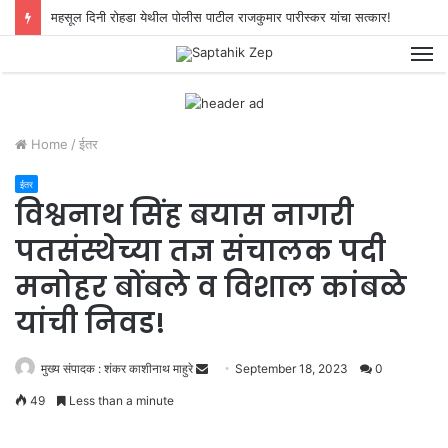
महसूल दिनी रोहडा येथील पोलीस पाटील राजकुमार पारीस्कर यांचा सत्कार!
M
Home
/
ईतर
ईतर
विश्वनाथ सिंह बयास नागरी
पतसंस्थेच्या तज्ञ संचालक पदी
मनोहर बोंबले व विशाल कांबळे
यांची निवड!
मुख्य संपादक : शंकर काशीनाथ माहुरे
S
September 18, 2023
0
e
49
Less than a minute
n
d