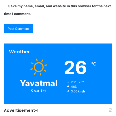
Save my name, email, and website in this browser for the next
time I comment.
Weather
26
℃
Yavatmal
26º - 26º
46%
Clear Sky
3.66 km/h
Advertisement-1