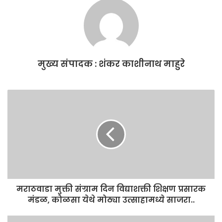
e
er
l
s
e
b
A
o
p
o
p
मुख्य संपादक : शंकर काशीनाथ माहुरे
k
मराठवाडा मुक्ती संग्राम दिन विद्याशक्ती शिक्षण प्रसारक
मंडळ, कोळसा येथे मोठ्या उत्साहामध्ये साजरा..