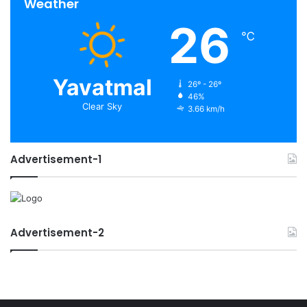
Weather
26
℃
Yavatmal
26º - 26º
46%
Clear Sky
3.66 km/h
Advertisement-1
Advertisement-2