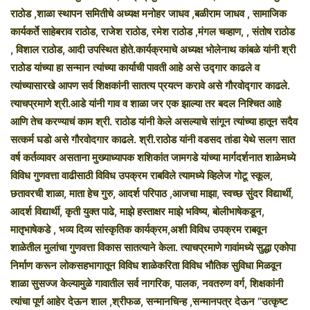
राठोड ,शाळा स्थापन समितीचे अध्यक्ष मनोहर जाधव ,बळीराम जाधव , सामाजिक
कार्यकर्ते साहेबराव राठोड, राजेश राठोड, रमेश राठोड ,मंगल चव्हाण, , संतोष राठोड
, विशाल राठोड, आदी उपस्थित होते.कार्यक्रमाचे अध्यक्ष भोलेनाथ कांबळे यांनी श्री
राठोड यांच्या हा सन्मान त्यांच्या कार्याची पावती आहे असे उद्गार काढले व
त्यांच्यासारखे आपण सर्व शिक्षकांनी सातत्य प्रयत्न करावे असे गौरवोद्गार काढले.
त्याचप्रमाणे श्री.आडे यांनी गाव व शाळा जर एक झाल्या तर बदल निश्चित आहे
आणि तेच करण्याचं काम श्री. राठोड यांनी केले असल्याचे सांगून त्यांच्या हातून सदैव
सत्कर्म घडो असे गौरवोदगार काढले. श्री.राठोड यांनी वडसद तांडा येथे सलग सात
वर्ष कर्तव्यावर असताना मुख्याध्यापक शशिकांत जामगडे यांच्या मार्गदर्शनात शाळेमध्ये
विविध गुणवत्ता वाढीसाठी विविध उपक्रम राबविले त्यामध्ये व्हिलेज गोटू स्कूल,
छतावरची शाळा, माता हेच गुरु, आदर्श परिपाठ ,आजचा माझा, स्वच्छ सुंदर विद्यार्थी,
आदर्श विद्यार्थी, कृती युक्त पाढे, माझे हस्ताक्षर माझे भविष्य, बोलीभाषेकडून,
मातृभाषेकडे , भव्य दिव्य सांस्कृतिक कार्यक्रम,अशी विविध उपक्रम राबवून
शाळेतील मुलांचा गुणवत्ता विकास सातत्याने केला. त्याचप्रमाणे गावांमध्ये सुद्धा एकोपा
निर्माण करून लोकसहभागातून विविध शाळेकरिता विविध भौतिक सुविधा मिळवून
शाळा सुसज्ज केल्यामुळे गावातील सर्व नागरिक, पालक, नवतरुण वर्ग, शिक्षकांनी
त्यांचा पूर्ण आहेर देऊन शाल ,श्रीफळ, सन्मानचिन्ह ,सन्मानपत्र देऊन “उत्कृष्ट