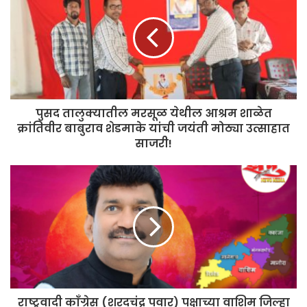
पुसद तालुक्यातील मरसूळ येथील आश्रम शाळेत
क्रांतिवीर बाबुराव शेडमाके यांची जयंती मोठ्या उत्साहात
साजरी!
राष्ट्रवादी काँग्रेस (शरदचंद्र पवार) पक्षाच्या वाशिम जिल्हा