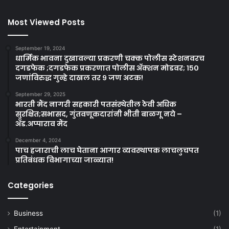
Most Viewed Posts
September 19, 2024
धार्मिक भावना दुखावल्या प्रकरणी चक्क पोलीस स्टेशनवरच
दगडफेक ;दगडफेक प्रकरणात पोलीस अ‍ॅक्शन मोडवर; १५०
जणांविरुद्ध गुन्हे दाखल तर ९ जण अटक!
September 29, 2025
भारती मैंद नागरी सहकारी पतसंस्थेतील ठेवी अधिक
सुरक्षित;सभासद, गुंतवणूकदारांनी भीती बाळगू नये –
ॲड.अप्पाराव मैंद
December 4, 2024
पाच हजाराची लाच घेताना आगार व्यवस्थापक लाचलुचपत
प्रतिबंधक विभागाच्या जाळ्यात!
Categories
Business
(1)
Entertainment
(1)