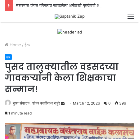
सत्तरमाळ जंगल परिसरात सापडलेला अनोळखी मृतदेहाची ओळख पटवून या खुनाचा छडा लावण्यात स्थानिक गुन्हे शाखेच्या पोलिसांना यश!
M
Home
/
ईतर
ईतर
पुसद तालुक्यातील वडसदच्या
गावकऱ्यांनी केला शिक्षकाचा
सन्मान!
मुख्य संपादक : शंकर काशीनाथ माहुरे
S
March 12, 2026
0
396
e
1 minute read
n
d
a