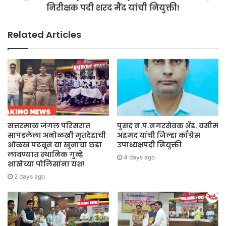
निरीक्षक पदी शरद मैंद यांची नियुक्ती!
Related Articles
सत्तरमाळ जंगल परिसरात
पुसद न.प.नगरसेवक ॲड. वसीम
सापडलेला अनोळखी मृतदेहाची
अहमद यांची जिल्हा काँग्रेस
ओळख पटवून या खुनाचा छडा
उपाध्यक्षपदी नियुक्ती
लावण्यात स्थानिक गुन्हे
4 days ago
शाखेच्या पोलिसांना यश!
2 days ago