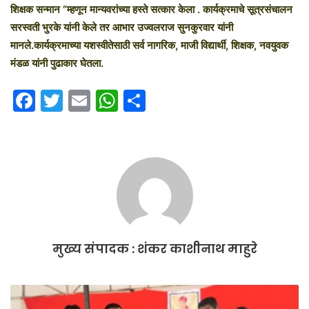
शिक्षक सन्मान “म्हणून मान्यवरांच्या हस्ते सत्कार केला . कार्यक्रमाचे सूत्रसंचालन
सरस्वती भुरके यांनी केले तर आभार उज्वलराज सुनकुरवार यांनी
मानले.कार्यक्रमाच्या यशस्वीतेसाठी सर्व नागरिक, माजी विद्यार्थी, शिक्षक, नवयुवक
मंडळ यांनी पुढाकार घेतला.
F
T
E
W
S
a
w
m
h
h
c
itt
ai
at
ar
e
er
l
s
e
b
A
o
p
o
p
मुख्य संपादक : शंकर काशीनाथ माहुरे
k