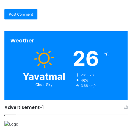
Weather
26
℃
Yavatmal
26º - 26º
46%
Clear Sky
3.66 km/h
Advertisement-1