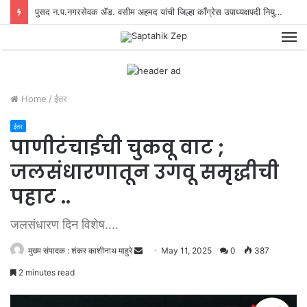
पुसद न.प.नगरसेवक ॲड. वसीम अहमद यांची जिल्हा काँग्रेस उपाध्यक्षपदी नियुक्ती
M
Home
/
ईतर
ईतर
पाणीटंचाईची चुकवू वाट ;
जलसंधारणातून उगवू समृद्धीची
पहाट ..
जलसंधारण दिन विशेष....
मुख्य संपादक : शंकर काशीनाथ माहुरे
S
May 11, 2025
0
387
e
2 minutes read
n
d