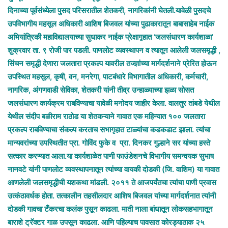
दिनाच्या पूर्वसंध्येला पुसद परिसरातील शेतकरी, नागरिकांनी घेतली.यावेळी पुसदचे
उपविभागीय महसूल अधिकारी आशिष बिजवल यांच्या पुढाकारातून बाबासाहेब नाईक
अभियांत्रिकी महाविद्यालयाच्या सुधाकर नाईक प्रेक्षागृहात ‘जलसंधारण कार्यशाळा’
शुक्रवार ता. ९ रोजी पार पडली. पाणलोट व्यवस्थापन व त्यातून आलेली जलसमृद्धी ,
सिंचन समृद्धी देणारा जलतारा प्रकल्प यावरील तज्ज्ञांच्या मार्गदर्शनाने प्रेरित होऊन
उपस्थित महसूल, कृषी, वन, मनरेगा, पाटबंधारे विभागातील अधिकारी, कर्मचारी,
नागरिक, अंगणवाडी सेविका, शेतकरी यांनी तीव्र उन्हाळ्याच्या झळा सोसत
जलसंधारण कार्यक्रम राबविण्याचा यावेळी मनोदय जाहीर केला. वालतुर तांबडे येथील
येथील संदीप बळीराम राठोड या शेतकऱ्याने गावात एक महिन्यात १०० जलतारा
प्रकल्प राबविण्याचा संकल्प करताच सभागृहात टाळ्यांचा कडकडाट झाला. त्यांचा
मान्यवरांच्या उपस्थितीत प्रा. गोविंद फुके व प्रा. दिनकर गुल्हाने सर यांच्या हस्ते
सत्कार करण्यात आला.या कार्यशाळेत पाणी फाउंडेशनचे विभागीय समन्वयक सुभाष
नानवटे यांनी पाणलोट व्यवस्थापनातून त्यांच्या वायकी दोडकी (जि. वाशिम) या गावात
आणलेली जलसमृद्धीची यशकथा मांडली. २०११ ते आजपर्यंतचा त्यांचा पाणी प्रवास
उत्कंठावर्धक होता. तत्कालीन तहसीलदार आशिष बिजवल यांच्या मार्गदर्शनात त्यांनी
दोडकी गावचा टँकरचा कलंक पुसून काढला. माती नाला बांधातून लोकसहभागातून
बाराशे ट्रॅक्टर गाळ उपसून काढला. आणि पहिल्याच पावसात कोरड्याठाक २५