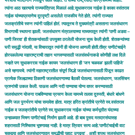
भरघोस मतदानाने निवडून आले आहेत. ते सध्या राष्ट्रवादी काँग्रेसमध्ये आहेत.
त्यांना आठ खात्याचे राज्यमंत्रिपद मिळालं आहे.सुधाकरराव नाईक हे काका वसंतराव
नाईक यांच्याप्रमाणेच दूरदृष्टी असलेले राजकीय नेते होते. त्यांनी राज्यात
जलक्रांतीचे स्वप्न त्यांनी पाहिलं होतं. त्यातूनच ते मुख्यमंत्री असताना जलसंधारण
विभागाची स्थापना झाली. जलसंधारण मंत्रालयाच्या माध्यमातून त्यांनी ‘पाणी अडवा –
पाणी जिरवा’ ही शेतकऱ्यांसाठी उपयुक्त ठरलेली योजना सुरू केली होती. शेतकऱ्यांच्या
घरी समृद्धी नांदावी, या विचारातून त्यांनी ही योजना आणली होती.तीव्र पाणीटंचाईने
होरपळलेल्या महाराष्ट्राची तहान भागवण्यासाठी जलसंवर्धनाकडे कोणीही लक्ष दिले
नव्हते पण सुधाकरराव नाईक कायम ‘जलसंधारण ही ‘जन चळवळ’ झाली पाहिजे’
असे म्हणायचे. त्यांनी महाराष्ट्रातील संपूर्ण जिल्हे जलसंधारणासाठी पिंजून काढत
प्रत्येक जिल्ह्याच्या ठिकाणी जलसंधारणाच्या बैठकी घेतल्या. जलसंधारण, जलसिंचन
प्रश्‍नांची उकल केली. पाऊस आणि नदी पाण्याचा योग्य वापर करण्यासाठी
जलसंधारण योजना राबविण्याचा प्रयत्न केला यामध्ये तलाव दुरुस्ती, बंधारे बांधणे
आणि जल पुनर्भरण यांचा समावेश होता. मात्र
हरित क्रांतीचे प्रणेते स्व.वसंतराव
नाईक व जलक्रांतीचे प्रणेते स्व.सुधाकरराव नाईक यांच्या कर्मभूमीत यंदाच्या
उन्हाळ्यात भिषण पाणीटंचाई निर्माण झाली आहे. ही बाब पुसद मतदारसंघासह
शहरासाठी निश्चितच भूषणावह नाही. हे मात्र त्रिवार सत्य आहे.’पाणीटंचाईची वाट
चुकवूया आणि जलसंधारणातून समृद्धीची पहाट उगवूया’ , अशी शपथ जलसंधारण