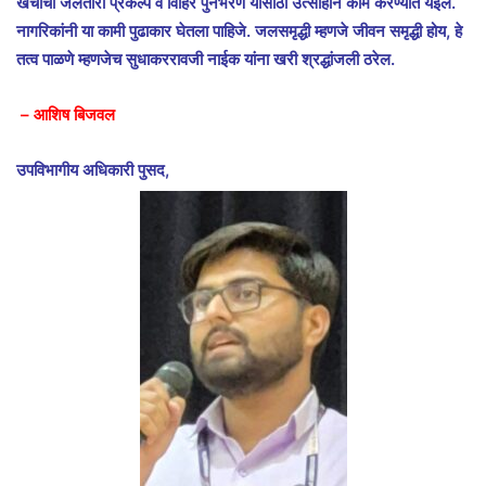
खर्चाचा जलतारा प्रकल्प व विहिर पुनर्भरण यासाठी उत्साहाने काम करण्यात येईल.
नागरिकांनी या कामी पुढाकार घेतला पाहिजे. जलसमृद्धी म्हणजे जीवन समृद्धी होय, हे
तत्व पाळणे म्हणजेच सुधाकररावजी नाईक यांना खरी श्रद्धांजली ठरेल.
– आशिष बिजवल
उपविभागीय अधिकारी पुसद,