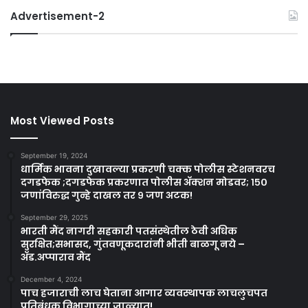
Advertisement-2
Most Viewed Posts
September 19, 2024
धार्मिक भावना दुखावल्या प्रकरणी चक्क पोलीस स्टेशनवरच
दगडफेक ;दगडफेक प्रकरणात पोलीस अ‍ॅक्शन मोडवर; १५०
जणांविरुद्ध गुन्हे दाखल तर ९ जण अटक!
September 29, 2025
भारती मैंद नागरी सहकारी पतसंस्थेतील ठेवी अधिक
सुरक्षित;सभासद, गुंतवणूकदारांनी भीती बाळगू नये –
ॲड.अप्पाराव मैंद
December 4, 2024
पाच हजाराची लाच घेताना आगार व्यवस्थापक लाचलुचपत
प्रतिबंधक विभागाच्या जाळ्यात!