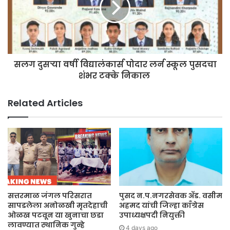
सलग दुसऱ्या वर्षी विद्यालंकार्स पोदार लर्न स्कूल पुसदचा
शंभर टक्के निकाल
Related Articles
सत्तरमाळ जंगल परिसरात
पुसद न.प.नगरसेवक ॲड. वसीम
सापडलेला अनोळखी मृतदेहाची
अहमद यांची जिल्हा काँग्रेस
ओळख पटवून या खुनाचा छडा
उपाध्यक्षपदी नियुक्ती
लावण्यात स्थानिक गुन्हे
4 days ago