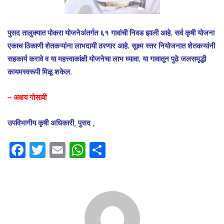
पुसद तालुक्यात पोकरा योजनेअंतर्गत ६१ गावांची निवड झाली आहे. सर्व कृषी योजना
एकाच ठिकाणी शेतकऱ्यांना लाभदायी ठरणार आहे. सूक्ष्म स्तर नियोजनात शेतकऱ्यांनी
सहकार्य करावे व या महत्त्वाकांक्षी योजनेचा लाभ घ्यावा. या गावातून पुढे जलसमृद्धी
कायमस्वरूपी मिळू शकेल.
– अक्षय गोसावी
उपविभागीय कृषी अधिकारी, पुसद
,
F
T
E
W
S
a
w
m
h
h
c
itt
ai
at
ar
e
er
l
s
e
b
A